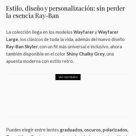
Estilo, diseño y personalización: sin perder
la esencia Ray-Ban
La colección llega en los modelos
Wayfarer
y
Wayfarer
Large
, los clásicos de toda la vida, además del nuevo diseño
Ray-Ban Skyler
, con un fit más universal e inclusivo, ahora
también disponible en el color
Shiny Chalky Grey
, una
apuesta moderna con estilo retro.
Ver también
Tech
Cuidado con el clic: La copia «perfecta»
que está vaciando cuentas bancarias en
México
Puedes elegir entre lentes
graduados, oscuros, polarizados,