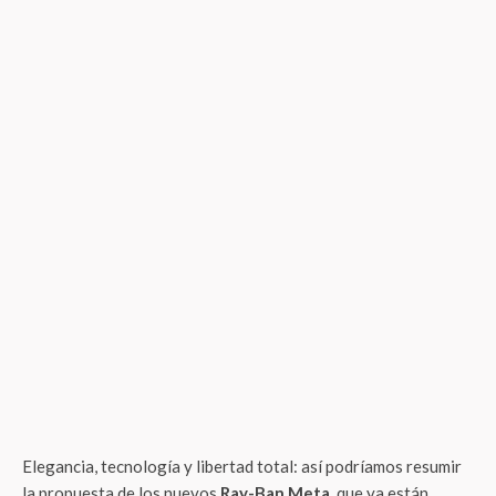
Elegancia, tecnología y libertad total: así podríamos resumir
la propuesta de los nuevos
Ray-Ban Meta
, que ya están