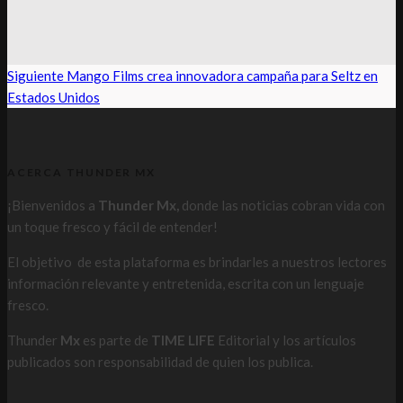
Siguiente
Mango Films crea innovadora campaña para Seltz en
Estados Unidos
ACERCA THUNDER MX
¡Bienvenidos a
Thunder Mx,
donde las noticias cobran vida con
un toque fresco y fácil de entender!
El objetivo de esta plataforma es brindarles a nuestros lectores
información relevante y entretenida, escrita con un lenguaje
fresco.
Thunder
Mx
es parte de
TIME LIFE
Editorial y los artículos
publicados son responsabilidad de quien los publica.