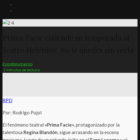
Prima Facie extiende su temporada al
Teatro Helénico: No te quedes sin verla
Entretenimiento
·
2 Minutos de lectura
RPD
Por: Rodrigo Pujol
El fenómeno teatral
«Prima Facie»
, protagonizado por la
talentosa
Regina Blandón
, sigue arrasando en la escena
mexicana. Luego de un rotundo éxito en el
Foro Lucerna
y el