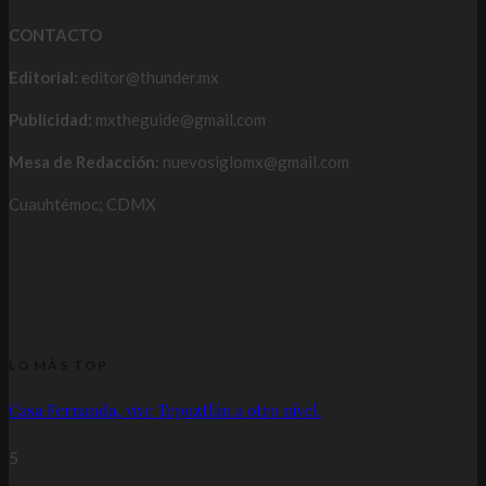
CONTACTO
Editorial:
editor@thunder.mx
Publicidad:
mxtheguide@gmail.com
Mesa de Redacción:
nuevosiglomx@gmail.com
Cuauhtémoc; CDMX
LO MÁS TOP
Casa Fernanda, vive Tepoztlán a otro nivel.
5