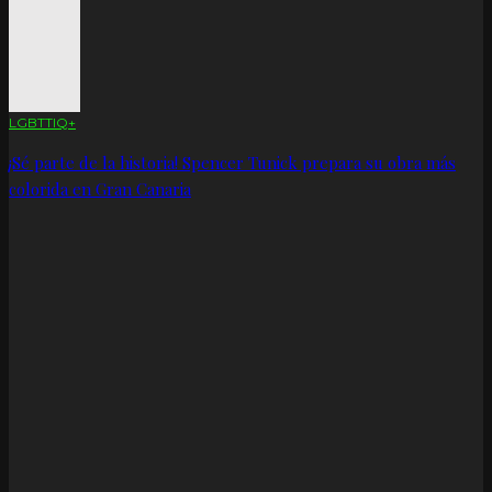
LGBTTIQ+
¡Sé parte de la historia! Spencer Tunick prepara su obra más
colorida en Gran Canaria