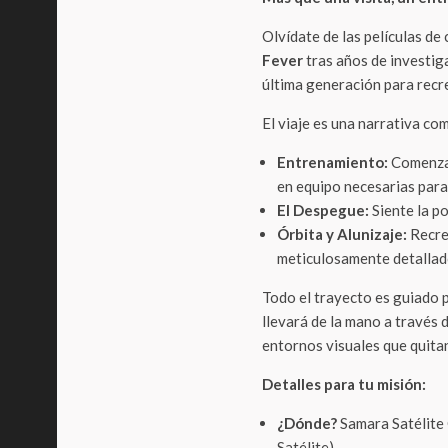
Olvídate de las películas de 
Fever
tras años de investiga
última generación para recr
El viaje es una narrativa co
Entrenamiento:
Comenzar
en equipo necesarias para
El Despegue:
Siente la po
Órbita y Alunizaje:
Recre
meticulosamente detallad
Todo el trayecto es guiado 
llevará de la mano a través
entornos visuales que quitan
Detalles para tu misión:
¿Dónde?
Samara Satélite 
Satélite).