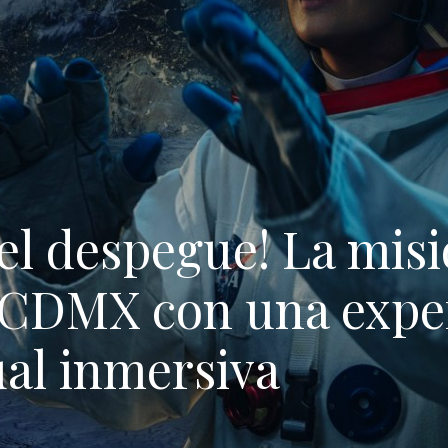
 el despegue! La mis
 a CDMX con una expe
ual inmersiva