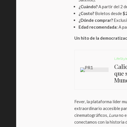
¿Cuándo?
A partir del 2 d
¿Costo?
Boletos desde
$
¿Dónde comprar?
Exclus
Edad recomendada:
A par
Un hito de la democratizac
LifeStyl
Cali
que 
Mund
Fever, la plataforma líder m
extraordinario accesible par
cinematográficos,
Luna
no e
conectamos con la historia 