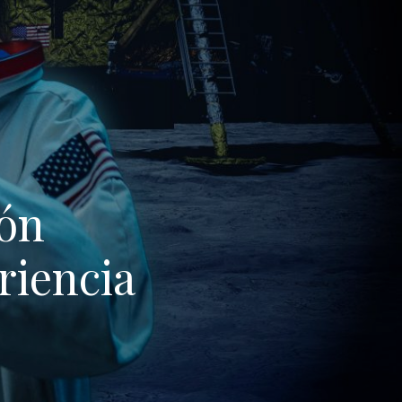
ión
riencia