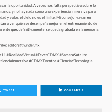
sar la oportunidad. A veces nos falta perspectiva sobre lo
anos, y no hay nada como una experiencia inmersiva para
ad y valor, el cielo no es el límite. Mi consejo: vayan en
itan a ver quién se desempeña mejor en el entrenamiento de
erente que, definitivamente, se queda grabada en la memoria.
cribe: editor@thunder.mx.
o11 #RealidadVirtual #FeverCDMX #SamaraSatelite
erienciaInmersiva #CDMXEventos #CienciaYTecnologia
TWEET
COMPARTIR