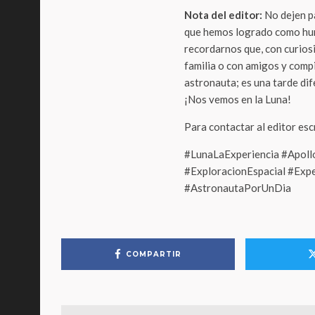
Nota del editor:
No dejen pa
que hemos logrado como hum
recordarnos que, con curiosid
familia o con amigos y comp
astronauta; es una tarde dif
¡Nos vemos en la Luna!
Para contactar al editor es
#LunaLaExperiencia #Apoll
#ExploracionEspacial #Exp
#AstronautaPorUnDia
COMPARTIR