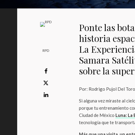
Ponte las bota
historia espa
La Experienci
RPD
Samara Satélit
sobre la super
Por: Rodrigo Pujol Del Tor
Si alguna vez miraste al ciel
porque tu entrenamiento com
Ciudad de México
Luna: La 
tecnología que te transport
Más que una visita, un ent