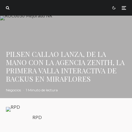
PILSEN CALLAO LANZA, DE LA
MANO CON LA AGENCIA ZENITH, LA
PRIMERA VALLA INTERACTIVA DE
BACKUS EN MIRAFLORES
Negocios
·
1 Minuto de lectura
RPD