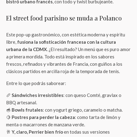
bistró urbano francés
, con todo y twist burbujeante.
El street food parisino se muda a Polanco
Este pop-up gastronómico, con estética moderna y espíritu
libre,
fusiona la sofisticación francesa con la cultura
urbana de la CDMX
. ¿El resultado? Un menú que es puro amor
a primera mordida. Todo está inspirado en los sabores
frescos, refinados y vibrantes de Francia, con guiños a los
clásicos partidos en arcilla roja de la temporada de tenis.
Entre lo que podrás saborear:
🥖
Sándwiches irresistibles
: con queso Comté, gravlax o
BBQ artesanal.
🥣
Bowls frutales
: con yogurt griego, caramelo o matcha.
🍋
Postres para perder la cabeza
: como tarta de limón y
menta o macarrones de manzana verde.
🥂
Y, claro, Perrier bien frío
en todas sus versiones