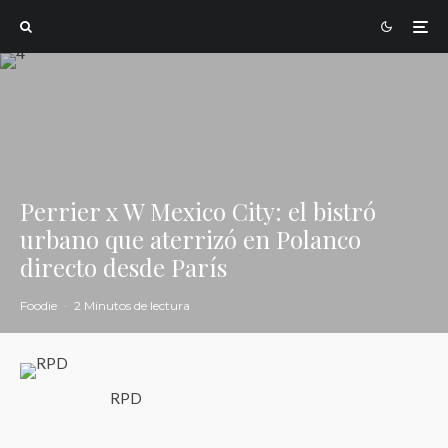
Perrier x W Mexico City: el bistró
urbano que aterrizó en Polanco
directo desde París
Foodie
·
2 Minutos de lectura
RPD