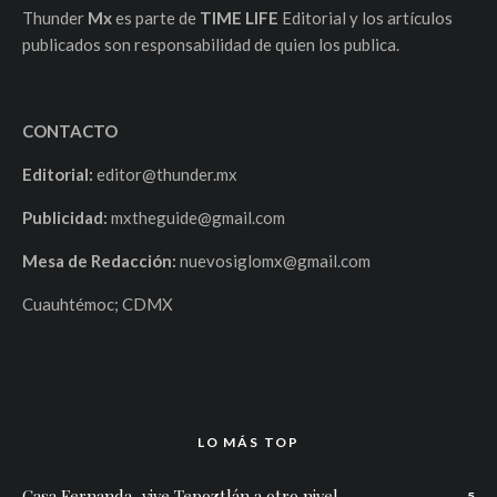
Thunder
Mx
es parte de
TIME LIFE
Editorial y los artículos
publicados son responsabilidad de quien los publica.
CONTACTO
Editorial:
editor@thunder.mx
Publicidad:
mxtheguide@gmail.com
Mesa de Redacción:
nuevosiglomx@gmail.com
Cuauhtémoc; CDMX
LO MÁS TOP
Casa Fernanda, vive Tepoztlán a otro nivel.
5