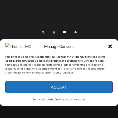
Manage Consent
Para brindar las mejores experiencias, en
Thunder MX
utilizamos tecnologías como
cookies
para almacenar y/o acceder a información del dispositivo. Consentir a estas
tecnologías nos permitirá procesar datos como el comportamiento de navegación o
identificadores únicos en este sitio. No consentir o retirar el consentimiento puede
afectar negativamente ciertas características y funciones.
All Rights Reserved - ThunderMX 2025
ACCEPT
Política de cookies
Declaración de privacidad