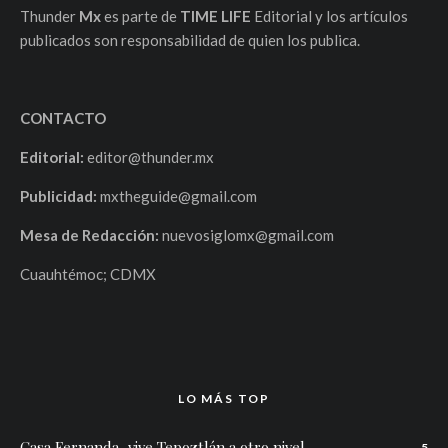
Thunder
Mx
es parte de
TIME LIFE
Editorial y los artículos
publicados son responsabilidad de quien los publica.
CONTACTO
Editorial:
editor@thunder.mx
Publicidad:
mxtheguide@gmail.com
Mesa de Redacción:
nuevosiglomx@gmail.com
Cuauhtémoc; CDMX
LO MÁS TOP
Casa Fernanda, vive Tepoztlán a otro nivel.
5