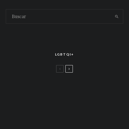
LGBTQI+
LGBTTIQ+
El arte de la corona latina: World of Wonder
celebró el estreno mundial de «Drag Race
México – Latina Royale» en la CDMX
LGBTTIQ+
Más allá de junio: Las redes de apoyo LGBTQ+
que siguen activas todo el año