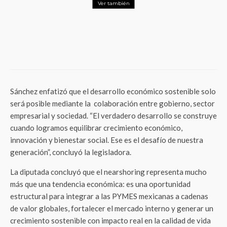
Ver también
Negocios
¡ALIVIO PARA EL PESO! EE.UU. PONE
FRENO A LOS ARANCELES SORPRESA,
PERO EL ACERO Y LOS AUTOS SIGUEN
EN LA MIRA
Sánchez enfatizó que el desarrollo económico sostenible solo
será posible mediante la colaboración entre gobierno, sector
empresarial y sociedad. “El verdadero desarrollo se construye
cuando logramos equilibrar crecimiento económico,
innovación y bienestar social. Ese es el desafío de nuestra
generación”, concluyó la legisladora.
La diputada concluyó que el nearshoring representa mucho
más que una tendencia económica: es una oportunidad
estructural para integrar a las PYMES mexicanas a cadenas
de valor globales, fortalecer el mercado interno y generar un
crecimiento sostenible con impacto real en la calidad de vida