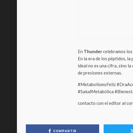
Salud
Docto
para
busc
En
Thunder
celebramos los a
En la era de los péptidos, l
ideal no es una cifra, sino 
de presiones externas.
#MetabolismoFeliz #DraAc
#SaludMetabólica #Bienest
contacto con el editor al c
COMPARTIR