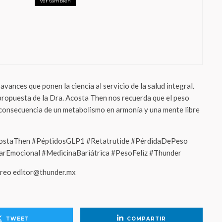
Ver también
ralia: La digitalización se vuelve vital
 el 40% de los pacientes mexicanos que
an atención urgente
vances que ponen la ciencia al servicio de la salud integral.
a propuesta de la Dra. Acosta Then nos recuerda que el peso
la consecuencia de un metabolismo en armonía y una mente libre
ostaThen #PéptidosGLP1 #Retatrutide #PérdidaDePeso
arEmocional #MedicinaBariátrica #PesoFeliz #Thunder
orreo editor@thunder.mx
TWEET
COMPARTIR