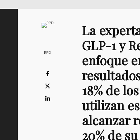
La experta
GLP-1 y R
RPD
enfoque e
resultados
18% de los
utilizan e
alcanzar r
20% de su 