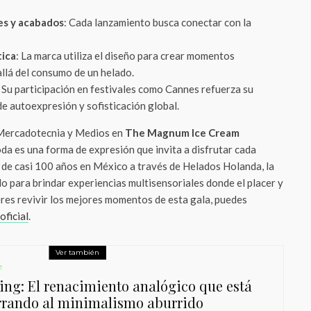
es y acabados
: Cada lanzamiento busca conectar con la
tica
: La marca utiliza el diseño para crear momentos
allá del consumo de un helado.
: Su participación en festivales como Cannes refuerza su
e autoexpresión y sofisticación global.
 Mercadotecnia y Medios en
The Magnum Ice Cream
oda es una forma de expresión que invita a disfrutar cada
a de casi 100 años en México a través de Helados Holanda, la
 para brindar experiencias multisensoriales donde el placer y
ieres revivir los mejores momentos de esta gala, puedes
oficial
.
Ver también
e
ing: El renacimiento analógico que está
rrando al minimalismo aburrido