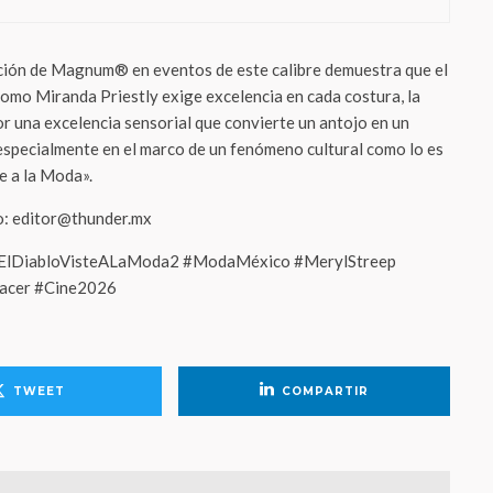
ción de Magnum® en eventos de este calibre demuestra que el
 como Miranda Priestly exige excelencia en cada costura, la
r una excelencia sensorial que convierte un antojo en un
 especialmente en el marco de un fenómeno cultural como lo es
te a la Moda».
eo: editor@thunder.mx
ElDiabloVisteALaModa2 #ModaMéxico #MerylStreep
acer #Cine2026
TWEET
COMPARTIR