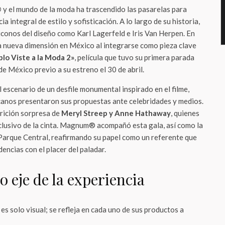
®
y el mundo de la moda ha trascendido las pasarelas para
a integral de estilo y sofisticación. A lo largo de su historia,
iconos del diseño como Karl Lagerfeld e Iris Van Herpen. En
a nueva dimensión en México al integrarse como pieza clave
blo Viste a la Moda 2»
, película que tuvo su primera parada
de México previo a su estreno el 30 de abril.
l escenario de un desfile monumental inspirado en el filme,
anos presentaron sus propuestas ante celebridades y medios.
arición sorpresa de
Meryl Streep y Anne Hathaway
, quienes
lusivo de la cinta. Magnum® acompañó esta gala, así como la
Parque Central, reafirmando su papel como un referente que
dencias con el placer del paladar.
 eje de la experiencia
s solo visual; se refleja en cada uno de sus productos a