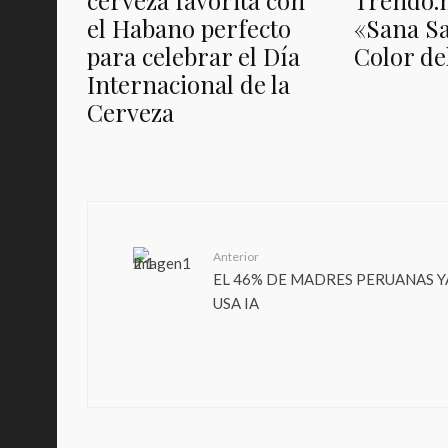
cerveza favorita con
Trendo.
el Habano perfecto
«Sana S
para celebrar el Día
Color de
Internacional de la
Cerveza
Anterior
EL 46% DE MADRES PERUANAS Y
USA IA