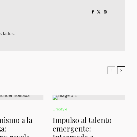
 lados.
LifeStyle
mismo a la
Impulso al talento
a:
emergente: