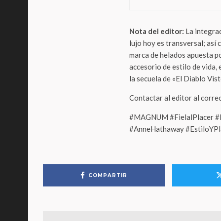
Nota del editor:
La integra
lujo hoy es transversal; así
marca de helados apuesta po
accesorio de estilo de vida,
la secuela de «El Diablo Vis
Contactar al editor al corr
#MAGNUM #FielalPlacer #
#AnneHathaway #EstiloYPl
COMPARTIR