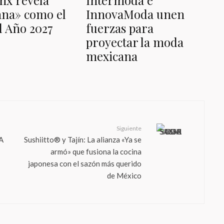
mx revela
Intermoda e
ana» como el
InnovaModa unen
l Año 2027
fuerzas para
proyectar la moda
mexicana
Siguiente
A
Sushiitto® y Tajín: La alianza «Ya se
armó» que fusiona la cocina
japonesa con el sazón más querido
de México