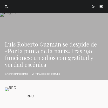
Luis Roberto Guzmán se despide de
«Por la punta de la nariz» tras 190
funciones: un adiós con gratitud y
verdad escénica
Entretenimiento
·
2 Minutos de lectura
RPD