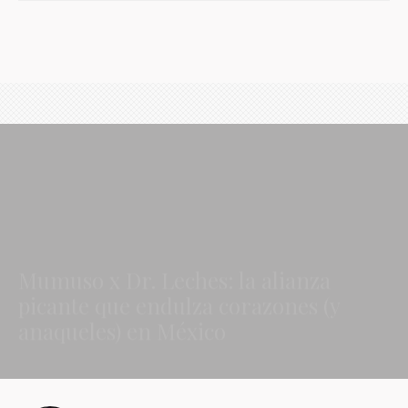
Mumuso x Dr. Leches: la alianza
picante que endulza corazones (y
anaqueles) en México
Foodie
·
1 Minuto de lectura