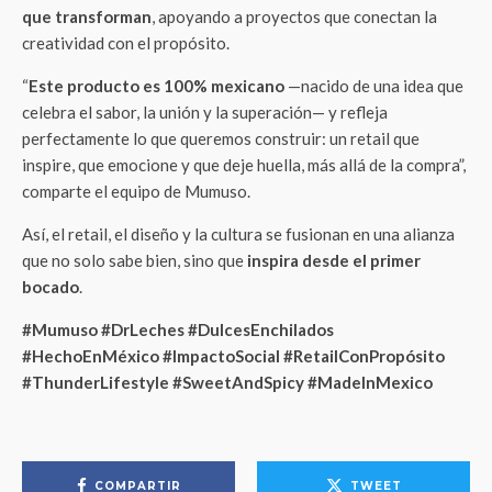
que transforman
, apoyando a proyectos que conectan la
creatividad con el propósito.
“
Este producto es 100% mexicano
—nacido de una idea que
celebra el sabor, la unión y la superación— y refleja
perfectamente lo que queremos construir: un retail que
inspire, que emocione y que deje huella, más allá de la compra”,
comparte el equipo de Mumuso.
Así, el retail, el diseño y la cultura se fusionan en una alianza
que no solo sabe bien, sino que
inspira desde el primer
bocado
.
#Mumuso #DrLeches #DulcesEnchilados
#HechoEnMéxico #ImpactoSocial #RetailConPropósito
#ThunderLifestyle #SweetAndSpicy #MadeInMexico
COMPARTIR
TWEET