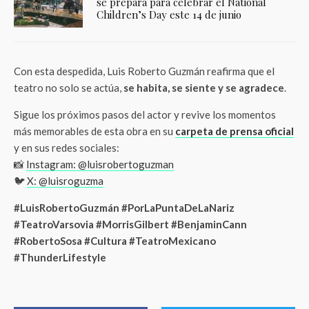
se prepara para celebrar el National
Children’s Day este 14 de junio
Con esta despedida, Luis Roberto Guzmán reafirma que el
teatro no solo se actúa,
se habita, se siente y se agradece
.
Sigue los próximos pasos del actor y revive los momentos
más memorables de esta obra en su
carpeta de prensa oficial
y en sus redes sociales:
📸
Instagram: @luisrobertoguzman
🐦
X: @luisroguzma
#LuisRobertoGuzmán #PorLaPuntaDeLaNariz
#TeatroVarsovia #MorrisGilbert #BenjaminCann
#RobertoSosa #Cultura #TeatroMexicano
#ThunderLifestyle