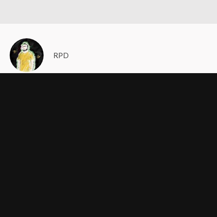
RPD
Comprar con tiempo es el verdadero secreto
para ahorrar, evitar el caos y mantener viva la
magia navideña
Escrito por: Rodrigo Pujol Del Toro
Si alguna vez has buscado el regalo perfecto en pleno
diciembre, sabes lo que eso significa: tiendas llenas, juguetes
agotados y el tipo de estrés que borra toda la ilusión
navideña. Este 2025,
Juguetron
tiene una mejor idea: