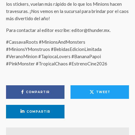
los stickers, vuelan más rápido de lo que los Minions hacen
travesuras. ¡Nos vemos en la sucursal para brindar por el caos
más divertido del año!
Para contactar al editor escribe: editor@thunder.mx.
#CassavaRoots #MinionsAndMonsters
#MinionsYMonstruos #BebidasEdicionLimitada
#VeranoMinion #TapiocaLovers #BananaPapoi
#PinkMonster #TropicalChaos #EstrenoCine2026
COMPARTIR
TWEET
COMPARTIR