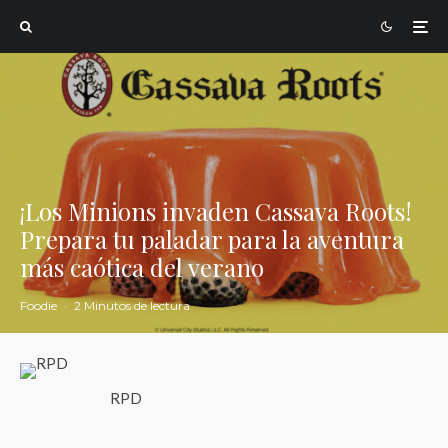
¡Los Minions invaden Cassava Roots!
Prepara tu paladar para la aventura
más caótica del verano
Foodie
·
2 Minutos de lectura
RPD