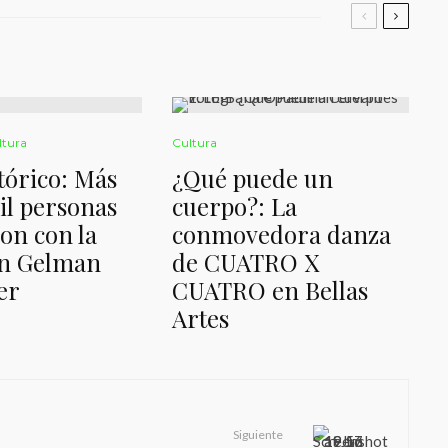
ltura
Cultura
stórico: Más
¿Qué puede un
il personas
cuerpo?: La
on con la
conmovedora danza
ón Gelman
de CUATRO X
er
CUATRO en Bellas
Artes
Siguiente