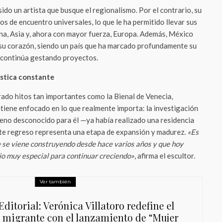
ido un artista que busque el regionalismo. Por el contrario, su
s de encuentro universales, lo que le ha permitido llevar sus
na, Asia y, ahora con mayor fuerza, Europa. Además, México
 su corazón, siendo un país que ha marcado profundamente su
 continúa gestando proyectos.
ística constante
ado hitos tan importantes como la Bienal de Venecia,
iene enfocado en lo que realmente importa: la investigación
rreno desconocido para él —ya había realizado una residencia
ste regreso representa una etapa de expansión y madurez.
«Es
 se viene construyendo desde hace varios años y que hoy
io muy especial para continuar creciendo»
, afirma el escultor.
Ver también
ditorial: Verónica Villatoro redefine el
o migrante con el lanzamiento de “Mujer