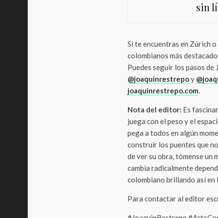
sin l
Si te encuentras en Zúrich o 
colombianos más destacados d
Puedes seguir los pasos de 
@joaquinrestrepo
y
@joaq
joaquinrestrepo.com
.
Nota del editor:
Es fascinan
juega con el peso y el espac
pega a todos en algún moment
construir los puentes que n
de ver su obra, tómense un 
cambia radicalmente dependi
colombiano brillando así en
Para contactar al editor es
#JoaquinRestrepo #ArteCo