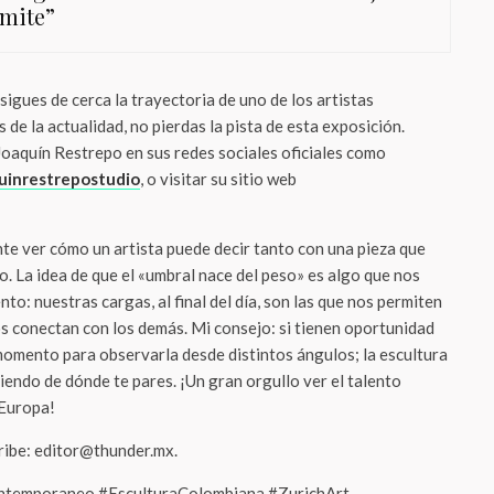
ímite”
sigues de cerca la trayectoria de uno de los artistas
e la actualidad, no pierdas la pista de esta exposición.
Joaquín Restrepo en sus redes sociales oficiales como
uinrestrepostudio
, o visitar su sitio web
te ver cómo un artista puede decir tanto con una pieza que
io. La idea de que el «umbral nace del peso» es algo que nos
o: nuestras cargas, al final del día, son las que nos permiten
os conectan con los demás. Mi consejo: si tienen oportunidad
momento para observarla desde distintos ángulos; la escultura
endo de dónde te pares. ¡Un gran orgullo ver el talento
 Europa!
cribe: editor@thunder.mx.
ntemporaneo #EsculturaColombiana #ZurichArt