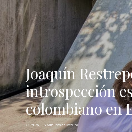
Joaquín Restrep
introspección es
colombiano en 
Cultura
·
3 Minutos de lectura