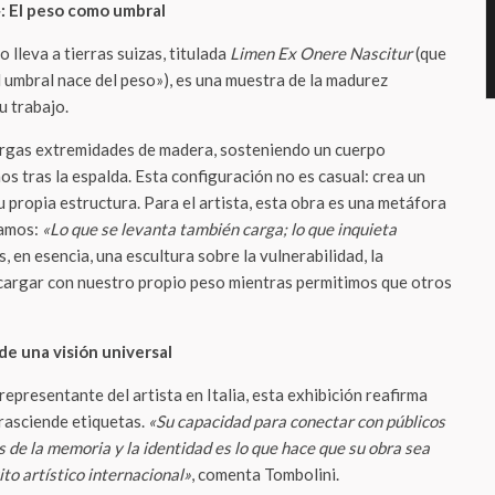
: El peso como umbral
 lleva a tierras suizas, titulada
Limen Ex Onere Nascitur
(que
l umbral nace del peso»), es una muestra de la madurez
u trabajo.
largas extremidades de madera, sosteniendo un cuerpo
os tras la espalda. Esta configuración no es casual: crea un
u propia estructura. Para el artista, esta obra es una metáfora
vamos:
«Lo que se levanta también carga; lo que inquieta
Es, en esencia, una escultura sobre la vulnerabilidad, la
 cargar con nuestro propio peso mientras permitimos que otros
e una visión universal
 representante del artista en Italia, esta exhibición reafirma
trasciende etiquetas.
«Su capacidad para conectar con públicos
s de la memoria y la identidad es lo que hace que su obra sea
ito artístico internacional»
, comenta Tombolini.