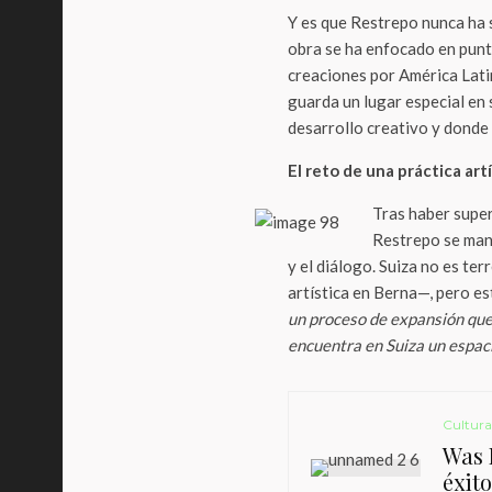
Y es que Restrepo nunca ha s
obra se ha enfocado en punto
creaciones por América Lati
guarda un lugar especial en
desarrollo creativo y donde
El reto de una práctica art
Tras haber super
Restrepo se mant
y el diálogo. Suiza no es te
artística en Berna—, pero e
un proceso de expansión que
encuentra en Suiza un espac
Cultura
Was E
éxit