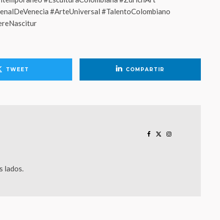
enalDeVenecia #ArteUniversal #TalentoColombiano
ereNascitur
TWEET
COMPARTIR
 lados.