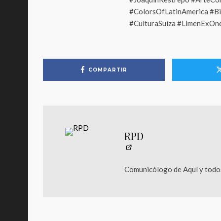
#ColorsOfLatinAmerica #Bi
#CulturaSuiza #LimenExOn
COMPARTIR
RPD
Comunicólogo de Aquí y todos