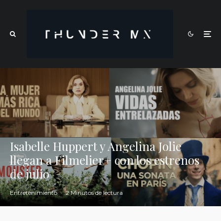
Isabelle Huppert y Angelina Jolie
llegan a Filmelier+ con los estrenos
de julio
Entretenimiento
·
2 Minutos de lectura