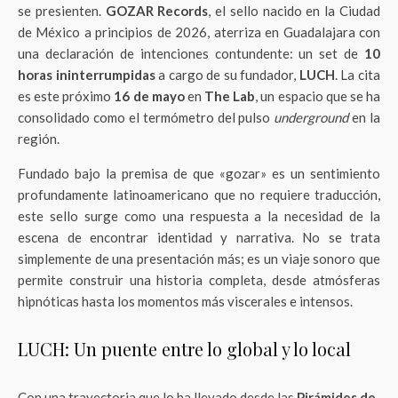
se presienten.
GOZAR Records
, el sello nacido en la Ciudad
de México a principios de 2026, aterriza en Guadalajara con
una declaración de intenciones contundente: un set de
10
horas ininterrumpidas
a cargo de su fundador,
LUCH
. La cita
es este próximo
16 de mayo
en
The Lab
, un espacio que se ha
consolidado como el termómetro del pulso
underground
en la
región.
Fundado bajo la premisa de que «gozar» es un sentimiento
profundamente latinoamericano que no requiere traducción,
este sello surge como una respuesta a la necesidad de la
escena de encontrar identidad y narrativa. No se trata
simplemente de una presentación más; es un viaje sonoro que
permite construir una historia completa, desde atmósferas
hipnóticas hasta los momentos más viscerales e intensos.
LUCH: Un puente entre lo global y lo local
Con una trayectoria que lo ha llevado desde las
Pirámides de