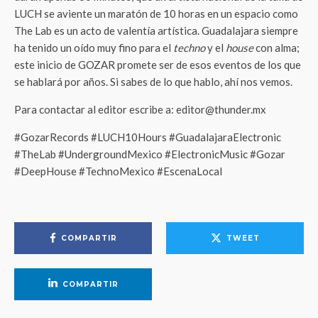
LUCH se aviente un maratón de 10 horas en un espacio como
The Lab es un acto de valentía artística. Guadalajara siempre
ha tenido un oído muy fino para el
techno
y el
house
con alma;
este inicio de GOZAR promete ser de esos eventos de los que
se hablará por años. Si sabes de lo que hablo, ahí nos vemos.
Para contactar al editor escribe a: editor@thunder.mx
#GozarRecords #LUCH10Hours #GuadalajaraElectronic
#TheLab #UndergroundMexico #ElectronicMusic #Gozar
#DeepHouse #TechnoMexico #EscenaLocal
COMPARTIR
TWEET
COMPARTIR