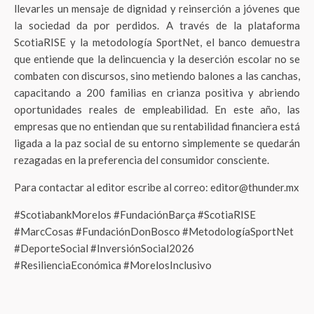
llevarles un mensaje de dignidad y reinserción a jóvenes que
la sociedad da por perdidos. A través de la plataforma
ScotiaRISE y la metodología SportNet, el banco demuestra
que entiende que la delincuencia y la deserción escolar no se
combaten con discursos, sino metiendo balones a las canchas,
capacitando a 200 familias en crianza positiva y abriendo
oportunidades reales de empleabilidad. En este año, las
empresas que no entiendan que su rentabilidad financiera está
ligada a la paz social de su entorno simplemente se quedarán
rezagadas en la preferencia del consumidor consciente.
Para contactar al editor escribe al correo: editor@thunder.mx
#ScotiabankMorelos #FundaciónBarça #ScotiaRISE
#MarcCosas #FundaciónDonBosco #MetodologíaSportNet
#DeporteSocial #InversiónSocial2026
#ResilienciaEconómica #MorelosInclusivo