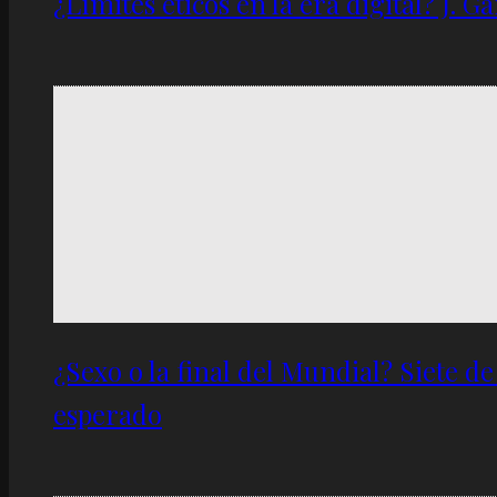
¿Límites éticos en la era digital? J. 
¿Sexo o la final del Mundial? Siete d
esperado