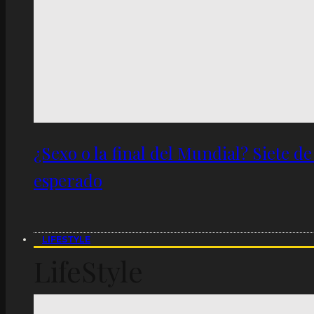
¿Sexo o la final del Mundial? Siete d
esperado
LIFESTYLE
LifeStyle