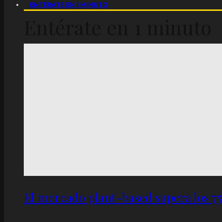
ENTÉRATE EN 1 MINUTO
Entérate en 1 minuto
El mercado plant-based supera los 7