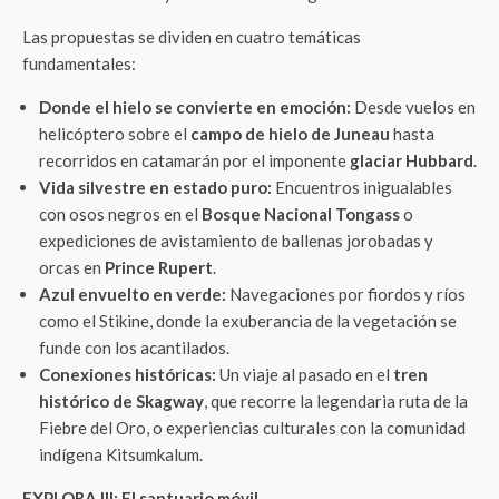
Las propuestas se dividen en cuatro temáticas
fundamentales:
Donde el hielo se convierte en emoción:
Desde vuelos en
helicóptero sobre el
campo de hielo de Juneau
hasta
recorridos en catamarán por el imponente
glaciar Hubbard
.
Vida silvestre en estado puro:
Encuentros inigualables
con osos negros en el
Bosque Nacional Tongass
o
expediciones de avistamiento de ballenas jorobadas y
orcas en
Prince Rupert
.
Azul envuelto en verde:
Navegaciones por fiordos y ríos
como el Stikine, donde la exuberancia de la vegetación se
funde con los acantilados.
Conexiones históricas:
Un viaje al pasado en el
tren
histórico de Skagway
, que recorre la legendaria ruta de la
Fiebre del Oro, o experiencias culturales con la comunidad
indígena Kitsumkalum.
EXPLORA III: El santuario móvil