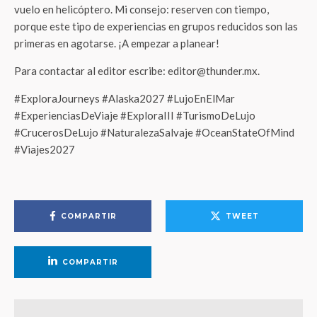
vuelo en helicóptero. Mi consejo: reserven con tiempo,
porque este tipo de experiencias en grupos reducidos son las
primeras en agotarse. ¡A empezar a planear!
Para contactar al editor escribe: editor@thunder.mx.
#ExploraJourneys #Alaska2027 #LujoEnElMar
#ExperienciasDeViaje #ExploraIII #TurismoDeLujo
#CrucerosDeLujo #NaturalezaSalvaje #OceanStateOfMind
#Viajes2027
COMPARTIR
TWEET
COMPARTIR