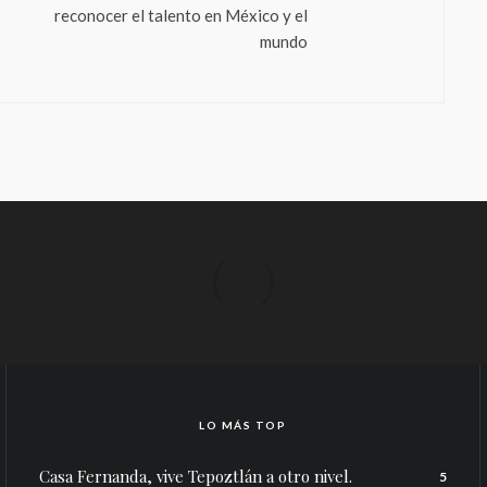
reconocer el talento en México y el
mundo
LO MÁS TOP
Casa Fernanda, vive Tepoztlán a otro nivel.
5