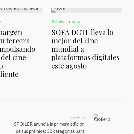
o
Entretenimiento
 margen
SOFA DGTL lleva lo
su tercera
mejor del cine
impulsando
mundial a
 del cine
plataformas digitales
o
este agosto
diente
Siguiente
SPOILER anuncia la primera edición
de sus premios: 30 categorías para