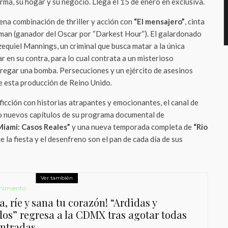
rma, su hogar y su negocio. Llega el 15 de enero en exclusiva.
ena combinación de thriller y acción con
“El mensajero”
, cinta
dman (ganador del Oscar por “Darkest Hour”). El galardonado
Ezequiel Mannings, un criminal que busca matar a la única
ar en su contra, para lo cual contrata a un misterioso
tregar una bomba. Persecuciones y un ejército de asesinos
e esta producción de Reino Unido.
icción con historias atrapantes y emocionantes, el canal de
o nuevos capítulos de su programa documental de
Miami: Casos Reales”
y una nueva temporada completa de
“Rio
ue la fiesta y el desenfreno son el pan de cada día de sus
Ver también
nimiento
, ríe y sana tu corazón! “Ardidas y
dos” regresa a la CDMX tras agotar todas
entradas