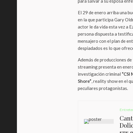
para salvar a su esposa enfe
El 29 de enero arriba una bu
en la que participa Gary Ol
actor le da vida esta vez a 
persona dispuesta a testific
mensajero con el plan de en
despiadados es lo que ofrec
Además de producciones de f
streaming presenta en ener
investigación criminal
“CSI 
Shore”
, reality show en el q
peculiares protagonistas.
Entrete
Canta
Doli
sus 