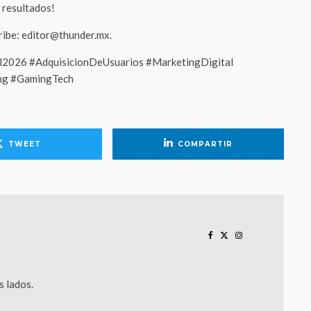
 resultados!
cribe: editor@thunder.mx.
2026 #AdquisicionDeUsuarios #MarketingDigital
ng #GamingTech
TWEET
COMPARTIR
 lados.