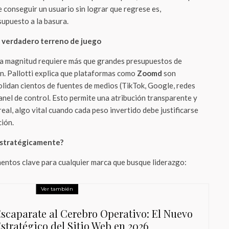
 conseguir un usuario sin lograr que regrese es,
esupuesto a la basura.
l verdadero terreno de juego
ta magnitud requiere más que grandes presupuestos de
ón. Pallotti explica que plataformas como
Zoomd
son
idan cientos de fuentes de medios (TikTok, Google, redes
anel de control. Esto permite una atribución transparente y
eal, algo vital cuando cada peso invertido debe justificarse
ción.
estratégicamente?
entos clave para cualquier marca que busque liderazgo:
Ver también
Escaparate al Cerebro Operativo: El Nuevo
Estratégico del Sitio Web en 2026