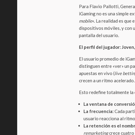
Para Flavio Pallotti, Gene
iGaming no es una simple ex
mobile
«. La realidad es que 
dispositivos móviles, y con 
pantalla del usuario.
El perfil del jugador: Jove
El usuario promedio de iGam
distinguen entre «ver» un par
apuestas en vivo (
live betti
crecen a un ritmo acelerado.
Esto redefine totalmente la
La ventana de conversió
La frecuencia:
Cada parti
usuario reacciona al ritmo
La retención es el nombr
remarketing
crece cuatro 