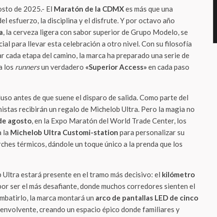
osto de 2025.- El
Maratón de la CDMX
es más que una
el esfuerzo, la disciplina y el disfrute. Y por octavo año
a
, la cerveza ligera con sabor superior de Grupo Modelo, se
al para llevar esta celebración a otro nivel. Con su filosofía
tar cada etapa del camino, la marca ha preparado una serie de
a los
runners
un verdadero
«Superior Access»
en cada paso
uso antes de que suene el disparo de salida. Como parte del
nistas recibirán un regalo de Michelob Ultra. Pero la magia no
 de agosto
, en la Expo Maratón del World Trade Center, los
a la
Michelob Ultra Customi-station
para personalizar su
rches térmicos, dándole un toque único a la prenda que los
 Ultra estará presente en el tramo más decisivo: el
kilómetro
por ser el más desafiante, donde muchos corredores sienten el
ombatirlo, la marca montará un
arco de pantallas LED de cinco
envolvente, creando un espacio épico donde familiares y