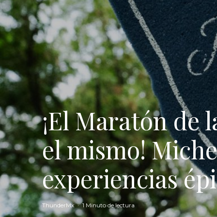
¡El Maratón de 
el mismo! Michel
experiencias ép
ThunderMx
·
1 Minuto de lectura