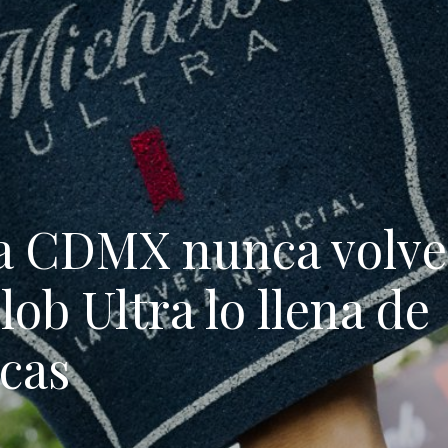
la CDMX nunca volver
ob Ultra lo llena de
icas