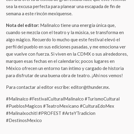
sea la excusa perfecta para planear una escapada de fin de
semana a este rincón mexiquense.
Nota del editor:
Malinalco tiene una energía única que,
cuando se mezcla con el teatro y la música, se transforma en
algo mágico. Recuerdo lo mucho que este festival elevó el
perfil del pueblo en sus ediciones pasadas, y me emociona ver
que vuelve con fuerza. Si viven en la CDMX o sus alrededores,
marquen esas fechas en el calendario; pocos lugares en
México ofrecen un entorno tan íntimo y cargado de historia
para disfrutar de una buena obra de teatro. ¡Ahí nos vemos!
Para contactar al editor escribe: editor@thunder.mx.
#Malinalco #FestivalCulturalMalinalco #TurismoCultural
#PueblosMagicos #TeatroMexicano #CulturaEdoMex
#Malinalxochitl #PROFEST #ArteYTradicion
#DestinosMexico