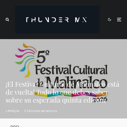
¡El Festival Cultural de Malinalco está
de vuelta! Todo lo que debes saber
sobre su esperada quinta edición
LifeStyle
·
2 Minutos de lectura