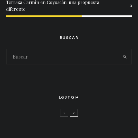
Terraza Carmín en Coyoacán: una propuesta
3
diferente
BUSCAR
LGBTQI+
LGBTTIQ+
El arte de la corona latina: World of Wonder
celebró el estreno mundial de «Drag Race