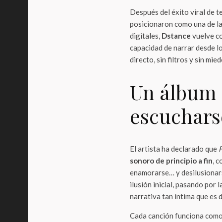
Después del éxito viral de
posicionaron como una de la
digitales,
Dstance
vuelve co
capacidad de narrar desde lo
directo, sin filtros y sin mie
Un álbum 
escuchars
El artista ha declarado que
F
sonoro de principio a fin
, c
enamorarse… y desilusionars
ilusión inicial, pasando por 
narrativa tan íntima que es d
Cada canción funciona como 