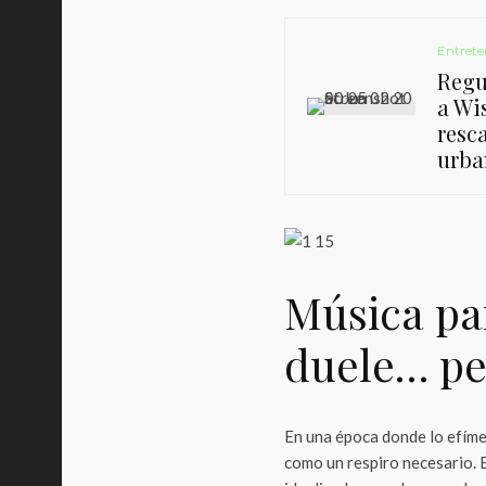
Entrete
Regu
a Wi
resc
urba
Música pa
duele… pe
En una época donde lo efímer
como un respiro necesario. 