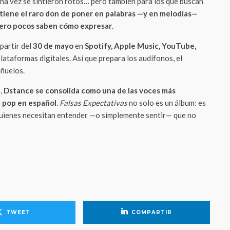
una vez se sintieron rotos… pero también para los que buscan
tiene el raro don de poner en palabras —y en melodías—
pero pocos saben cómo expresar
.
partir del
30 de mayo
en
Spotify, Apple Music, YouTube,
lataformas digitales. Así que prepara los audífonos, el
añuelos.
,
Dstance se consolida como una de las voces más
l pop en español
.
Falsas Expectativas
no solo es un álbum: es
quienes necesitan entender —o simplemente sentir— que no
TWEET
COMPARTIR