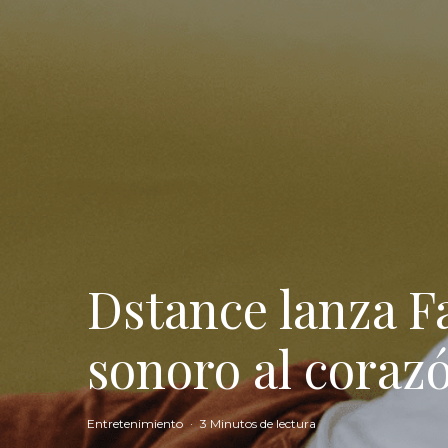
Dstance lanza Fa
sonoro al cora
Entretenimiento
·
3 Minutos de lectura