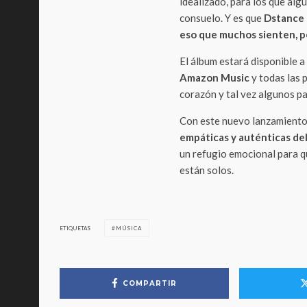
idealizado, para los que alg
consuelo. Y es que
Dstance 
eso que muchos sienten, 
El álbum estará disponible a 
Amazon Music
y todas las p
corazón y tal vez algunos p
Con este nuevo lanzamiento
empáticas y auténticas de
un refugio emocional para 
están solos.
ETIQUETAS
MÚSICA
COMPARTIR