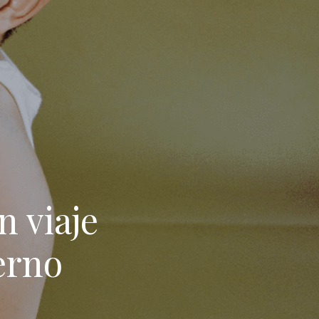
n viaje
erno