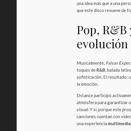
una idea más que a una pers
que este disco resuene de fo
Pop, R&B y
evolución
Musicalmente,
Falsas Expec
toques de
R&B
, balada lati
sofisticación. El resultado:
la emoción.
Dstance participó activamen
atmósfera para garantizar u
visual. Y sí, porque este pr
canciones cuentan con video
una experiencia
multimedia