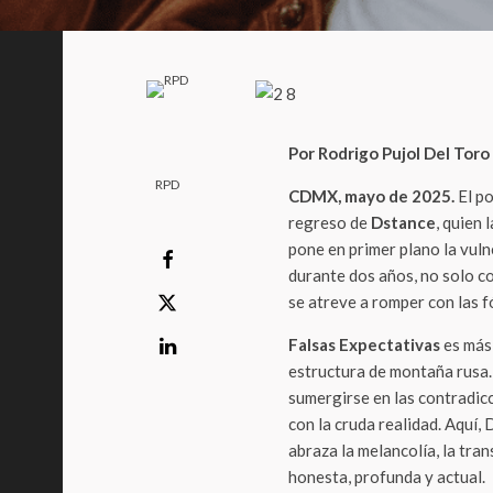
Por Rodrigo Pujol Del Toro
RPD
CDMX, mayo de 2025.
El po
regreso de
Dstance
, quien
pone en primer plano la vuln
durante dos años, no solo co
se atreve a romper con las f
Falsas Expectativas
es más 
estructura de montaña rusa. 
sumergirse en las contradic
con la cruda realidad. Aquí,
abraza la melancolía, la tra
honesta, profunda y actual.