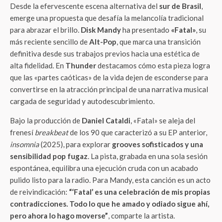
Desde la efervescente escena alternativa del
sur de Brasil
,
emerge una propuesta que desafía la melancolía tradicional
para abrazar el brillo.
Disk Mandy
ha presentado
«Fatal»
, su
más reciente sencillo de
Alt-Pop
, que marca una transición
definitiva desde sus trabajos previos hacia una estética de
alta fidelidad. En
Thunder
destacamos cómo esta pieza logra
que las «partes caóticas» de la vida dejen de esconderse para
convertirse en la atracción principal de una narrativa musical
cargada de seguridad y autodescubrimiento.
Bajo la producción de
Daniel Cataldi
, «Fatal» se aleja del
frenesí
breakbeat
de los 90 que caracterizó a su EP anterior,
insomnia
(2025), para explorar
grooves sofisticados y una
sensibilidad pop fugaz
. La pista, grabada en una sola sesión
espontánea, equilibra una ejecución cruda con un acabado
pulido listo para la radio. Para Mandy, esta canción es un acto
de reivindicación:
“‘Fatal’ es una celebración de mis propias
contradicciones. Todo lo que he amado y odiado sigue ahí,
pero ahora lo hago moverse”
, comparte la artista.