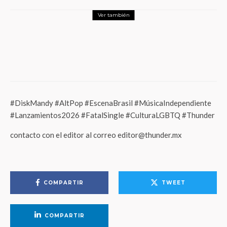
Ver también
Entretenimiento
Nada Extraordinario: Un Viaje Íntimo al
Corazón del Teatro Musical
#DiskMandy #AltPop #EscenaBrasil #MúsicaIndependiente
#Lanzamientos2026 #FatalSingle #CulturaLGBTQ #Thunder
contacto con el editor al correo editor@thunder.mx
COMPARTIR
TWEET
COMPARTIR