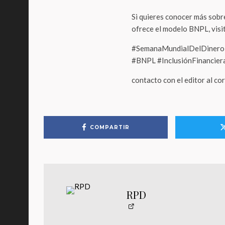
Si quieres conocer más sobre
ofrece el modelo BNPL, visita
#SemanaMundialDelDinero 
#BNPL #InclusiónFinancie
contacto con el editor al c
COMPARTIR
RPD