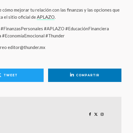
 cómo mejorar tu relación con las finanzas y las opciones que
 el sitio oficial de
APLAZO
.
#FinanzasPersonales #APLAZO #EducaciónFinanciera
ra #EconomíaEmocional #Thunder
orreo editor@thunder.mx
TWEET
COMPARTIR