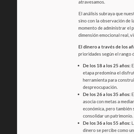
atravesamos.
El análisis subraya que nues
sino con la observación de l
momento de administrar el p
dimensión emocional real, vi
El dinero a través de los a
prioridades según el rango 
De los 18 a los 25 años:
E
etapa predomina el disfru
herramienta para construi
despreocupación.
De los 26 a los 35 años:
E
asocia con metas a median
económica, pero también 
consolidar un patrimonio.
De los 36 a los 55 años:
L
dinero se percibe como un