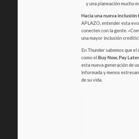
y una planeación mucho más
Hacia una nueva inclusión 
APLAZO, entender esta evol
conecten con la gente. «Com
una mayor inclusión creditic
En Thunder sabemos que el 
como el
Buy Now, Pay Late
esta nueva generación de us
informada y menos estresan
de su vida.
Negocio
El Mu
Méxi
digit