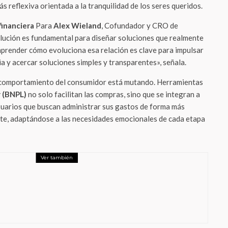
 reflexiva orientada a la tranquilidad de los seres queridos.
financiera
Para
Alex Wieland
, Cofundador y CRO de
ución es fundamental para diseñar soluciones que realmente
prender cómo evoluciona esa relación es clave para impulsar
ia y acercar soluciones simples y transparentes», señala.
comportamiento del consumidor está mutando. Herramientas
r (BNPL)
no solo facilitan las compras, sino que se integran a
uarios que buscan administrar sus gastos de forma más
te, adaptándose a las necesidades emocionales de cada etapa
Ver también
s
ndial real se juega en las oficinas: ¿Está
co ganando la carrera por el talento
al?