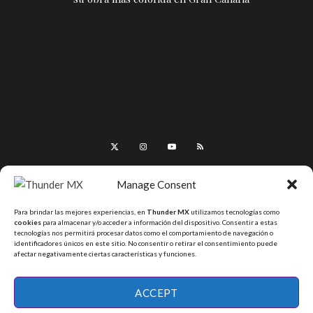
Manage Consent
Para brindar las mejores experiencias, en
Thunder MX
utilizamos tecnologías como
cookies
para almacenar y/o acceder a información del dispositivo. Consentir a estas
tecnologías nos permitirá procesar datos como el comportamiento de navegación o
identificadores únicos en este sitio. No consentir o retirar el consentimiento puede
afectar negativamente ciertas características y funciones.
All Rights Reserved - ThunderMX 2025
ACCEPT