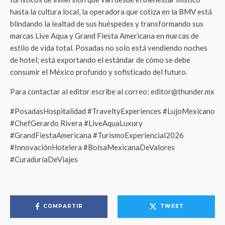
hasta la cultura local, la operadora que cotiza en la BMV está
blindando la lealtad de sus huéspedes y transformando sus
marcas Live Aqua y Grand Fiesta Americana en marcas de
estilo de vida total. Posadas no solo está vendiendo noches
de hotel; está exportando el estándar de cómo se debe
consumir el México profundo y sofisticado del futuro.
Para contactar al editor escribe al correo: editor@thunder.mx
#PosadasHospitalidad #TraveltyExperiences #LujoMexicano
#ChefGerardo Rivera #LiveAquaLuxury
#GrandFiestaAmericana #TurismoExperiencial2026
#InnovaciónHotelera #BolsaMexicanaDeValores
#CuraduríaDeViajes
COMPARTIR
TWEET