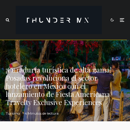
¡Curaduría turística de alta gama!
Posadas revoluciona el sector
hotelero en México con el
lanzamiento de Fiesta Americana
Travelty Exclusive Experiences
Turismo
·
4 Minutos de lectura