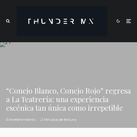
“Conejo Blanco, Conejo Rojo” regresa
a La Teatrería: una experiencia
escénica tan única como irrepetible
Entretenimiento
·
2 Minutos de lectura