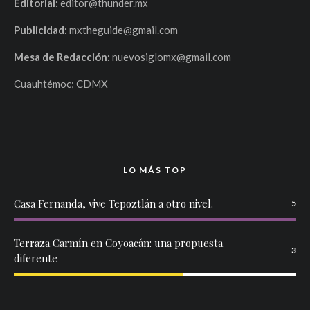
Editorial:
editor@thunder.mx
Publicidad:
mxtheguide@gmail.com
Mesa de Redacción:
nuevosiglomx@gmail.com
Cuauhtémoc; CDMX
LO MÁS TOP
Casa Fernanda, vive Tepoztlán a otro nivel.
5
Terraza Carmín en Coyoacán: una propuesta
3
diferente