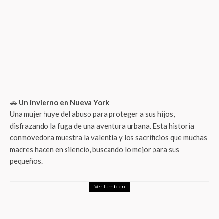
🚗
Un invierno en Nueva York
Una mujer huye del abuso para proteger a sus hijos,
disfrazando la fuga de una aventura urbana. Esta historia
conmovedora muestra la valentía y los sacrificios que muchas
madres hacen en silencio, buscando lo mejor para sus
pequeños.
Ver también
Entretenimiento
«Cenizas al Mar»: la obra que convierte