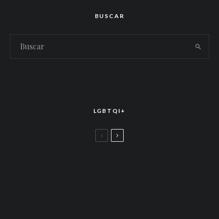
BUSCAR
LGBTQI+
LGBTTIQ+
El arte de la corona latina: World of Wonder
celebró el estreno mundial de «Drag Race
México – Latina Royale» en la CDMX
LGBTTIQ+
Más allá de junio: Las redes de apoyo LGBTQ+