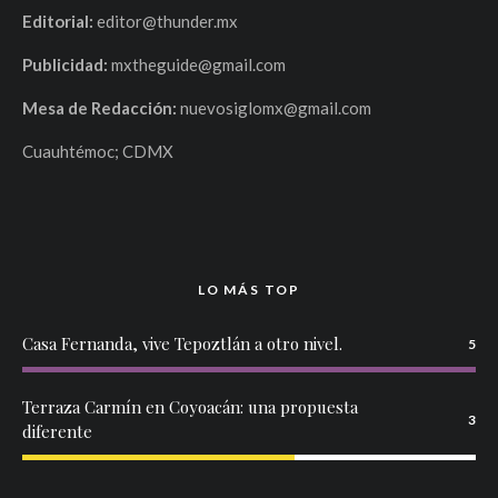
Editorial:
editor@thunder.mx
Publicidad:
mxtheguide@gmail.com
Mesa de Redacción:
nuevosiglomx@gmail.com
Cuauhtémoc; CDMX
LO MÁS TOP
Casa Fernanda, vive Tepoztlán a otro nivel.
5
Terraza Carmín en Coyoacán: una propuesta
3
diferente