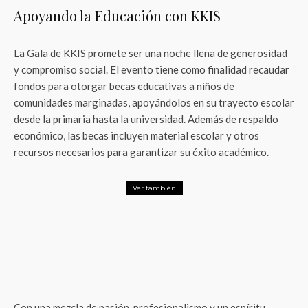
Apoyando la Educación con KKIS
La Gala de KKIS promete ser una noche llena de generosidad
y compromiso social. El evento tiene como finalidad recaudar
fondos para otorgar becas educativas a niños de
comunidades marginadas, apoyándolos en su trayecto escolar
desde la primaria hasta la universidad. Además de respaldo
económico, las becas incluyen material escolar y otros
recursos necesarios para garantizar su éxito académico.
Ver también
Actualidad
¿Tu auto está listo para el Mundial? Guía
para evitar que la fiebre futbolera termine
en tragedia
Con una mezcla de pasión, profesionalismo y un espíritu