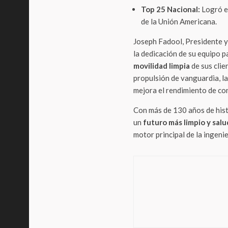
Top 25 Nacional:
Logró el
de la Unión Americana.
Joseph Fadool, Presidente 
la dedicación de su equipo 
movilidad limpia
de sus clie
propulsión de vanguardia, l
mejora el rendimiento de con
Con más de 130 años de hist
un
futuro más limpio y sal
motor principal de la ingeni
Respons
Quál
aseg
Méxi