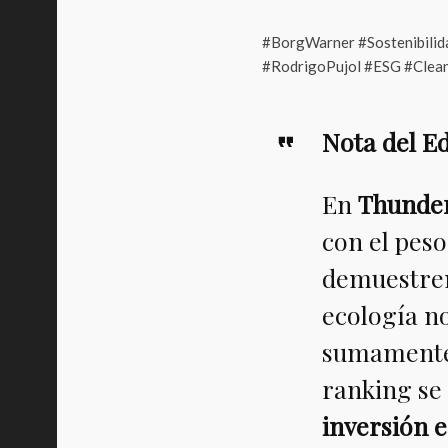
#BorgWarner #Sostenibilid
#RodrigoPujol #ESG #Clea
Nota del Ed
En
Thunde
con el peso
demuestren 
ecología n
sumamente 
ranking se
inversión e