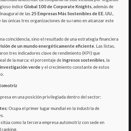
igioso índice
Global 100 de Corporate Knights
, además de
 inaugural de las
25 Empresas Más Sostenibles de EE. UU.
,
las únicas tres organizaciones de su ramo en alcanzar este
a coincidencia, sino el resultado de una estrategia financiera
visión de un mundo energéticamente eficiente
. Las listas,
aron tres indicadores clave de rendimiento (KPI) que
al de la marca: el porcentaje de
ingresos sostenibles
, la
 investigación verde
y el crecimiento constante de estos
po.
utomotriz
presa en una posición privilegiada dentro del sector:
tes:
Ocupa el primer lugar mundial en la industria de
s.
 sitúa como la tercera empresa automotriz con sede en
 ranking.