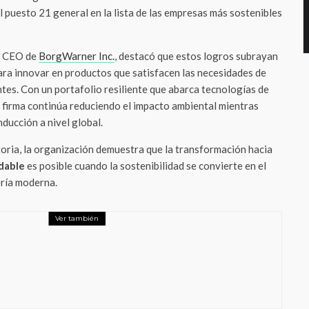
 puesto 21 general en la lista de las empresas más sostenibles
y CEO de
BorgWarner Inc.
, destacó que estos logros subrayan
para innovar en productos que satisfacen las necesidades de
ntes. Con un portafolio resiliente que abarca tecnologías de
a firma continúa reduciendo el impacto ambiental mientras
ducción a nivel global.
oria, la organización demuestra que la transformación hacia
udable
es posible cuando la sostenibilidad se convierte en el
ería moderna.
Ver también
abilidad Social
itas rompe récord en 2025: crece 9.4% y
ura más de 6 millones de vehículos en
co