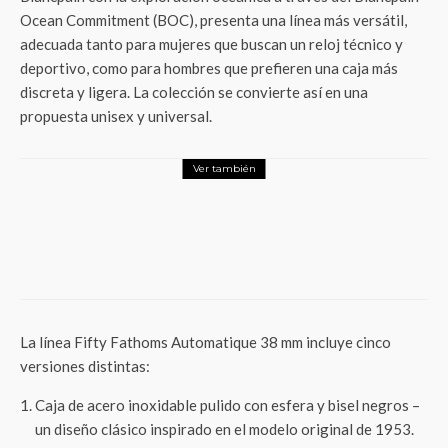
Ocean Commitment (BOC), presenta una línea más versátil,
adecuada tanto para mujeres que buscan un reloj técnico y
deportivo, como para hombres que prefieren una caja más
discreta y ligera. La colección se convierte así en una
propuesta unisex y universal.
Ver también
LifeStyle
De la herbolaria ancestral a la innovación
capilar: Botika Grisi transforma tu rutina
de cabello
La línea Fifty Fathoms Automatique 38 mm incluye cinco
versiones distintas:
Caja de acero inoxidable pulido con esfera y bisel negros –
un diseño clásico inspirado en el modelo original de 1953.