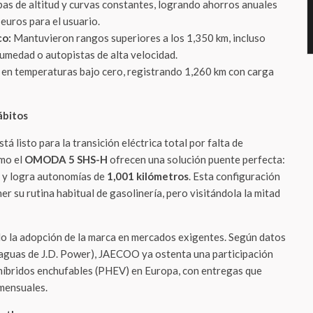
as de altitud y curvas constantes, logrando ahorros anuales
euros para el usuario.
co:
Mantuvieron rangos superiores a los 1,350 km, incluso
humedad o autopistas de alta velocidad.
 en temperaturas bajo cero, registrando 1,260 km con carga
ábitos
tá listo para la transición eléctrica total por falta de
omo el
OMODA 5 SHS-H
ofrecen una solución puente perfecta:
a y logra autonomías de
1,001 kilómetros
. Esta configuración
r su rutina habitual de gasolinería, pero visitándola la mitad
o la adopción de la marca en mercados exigentes. Según datos
raguas de J.D. Power), JAECOO ya ostenta una participación
híbridos enchufables (PHEV) en Europa, con entregas que
mensuales.