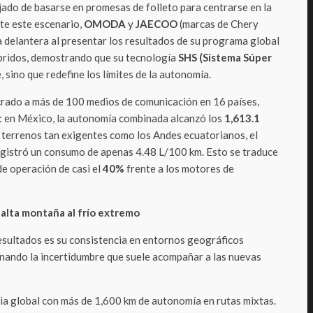
jado de basarse en promesas de folleto para centrarse en la
nte este escenario,
OMODA
y
JAECOO
(marcas de Chery
a delantera al presentar los resultados de su programa global
íbridos, demostrando que su tecnología
SHS (Sistema Súper
, sino que redefine los límites de la autonomía.
crado a más de 100 medios de comunicación en 16 países,
: en México, la autonomía combinada alcanzó los
1,613.1
n terrenos tan exigentes como los Andes ecuatorianos, el
gistró un consumo de apenas 4.48 L/100 km. Esto se traduce
de operación de casi el
40%
frente a los motores de
 alta montaña al frío extremo
esultados es su consistencia en entornos geográficos
minando la incertidumbre que suele acompañar a las nuevas
cia global con más de 1,600 km de autonomía en rutas mixtas.