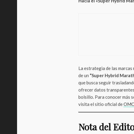
Hacia el «Super Hybrid Ma
LifeStyl
¿El r
guía
La estrategia de las marca
de un
“Super Hybrid Marat
que busca seguir trasladando 
ofrecer datos transparentes
bolsillo. Para conocer más s
visita el sitio oficial de
OMO
Nota del Edit