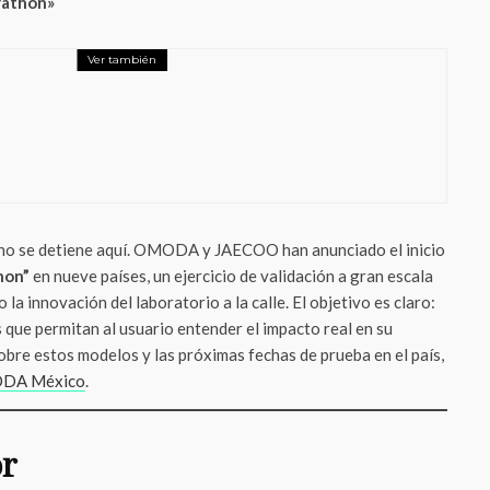
rathon»
Ver también
e
egalo perfecto para papá? Levi’s® tiene la
 definitiva de estilo atemporal
s no se detiene aquí. OMODA y JAECOO han anunciado el inicio
hon”
en nueve países, un ejercicio de validación a gran escala
la innovación del laboratorio a la calle. El objetivo es claro:
 que permitan al usuario entender el impacto real en su
obre estos modelos y las próximas fechas de prueba en el país,
DA México
.
or