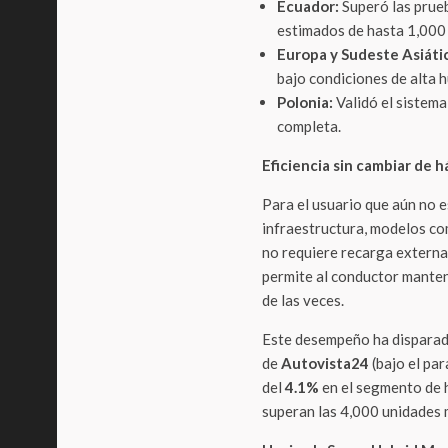
Ecuador:
Superó las prueb
estimados de hasta 1,000 
Europa y Sudeste Asiáti
bajo condiciones de alta 
Polonia:
Validó el sistema
completa.
Eficiencia sin cambiar de h
Para el usuario que aún no es
infraestructura, modelos c
no requiere recarga extern
permite al conductor mantene
de las veces.
Este desempeño ha disparad
de
Autovista24
(bajo el pa
del
4.1%
en el segmento de 
superan las 4,000 unidades 