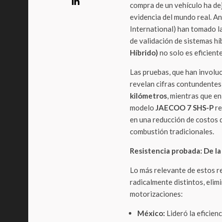
compra de un vehículo ha de
evidencia del mundo real. A
International) han tomado l
de validación de sistemas h
Híbrido)
no solo es eficiente
Las pruebas, que han involu
revelan cifras contundentes
kilómetros
, mientras que e
modelo
JAECOO 7 SHS-P
re
en una reducción de costos 
combustión tradicionales.
Resistencia probada: De la
Lo más relevante de estos r
radicalmente distintos, eli
motorizaciones:
México:
Lideró la eficien