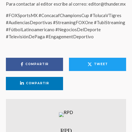
Para contactar al editor escribe al correo: editor@thunder.mx
#FOXSportsMX #ConcacafChampionsCup #TolucaVTigres
#AudienciasDeportivas #StreamingFOXOne #TubiStreaming
#FútbolLatinoamericano #NegociosDelDeporte
#TelevisiónDePaga #EngagementDeportivo
COMPARTIR
TWEET
COMPARTIR
RPD