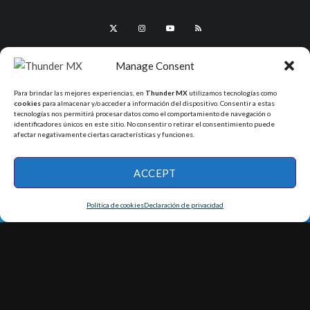
Manage Consent
Para brindar las mejores experiencias, en
Thunder MX
utilizamos tecnologías como
cookies
para almacenar y/o acceder a información del dispositivo. Consentir a estas
tecnologías nos permitirá procesar datos como el comportamiento de navegación o
identificadores únicos en este sitio. No consentir o retirar el consentimiento puede
afectar negativamente ciertas características y funciones.
All Rights Reserved - ThunderMX 2025
ACCEPT
Política de cookies
Declaración de privacidad