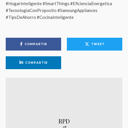
#HogarInteligente #SmartThings #EficienciaEnergetica
#TecnologiaConProposito #SamsungAppliances
#TipsDeAhorro #CocinaInteligente
COMPARTIR
TWEET
COMPARTIR
RPD