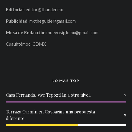
Editorial:
editor@thunder.mx
Publicidad:
mxtheguide@gmail.com
Mesa de Redacción:
nuevosiglomx@gmail.com
Cuauhtémoc; CDMX
LO MÁS TOP
Casa Fernanda, vive Tepoztlán a otro nivel.
5
Terraza Carmín en Coyoacán: una propuesta
3
diferente