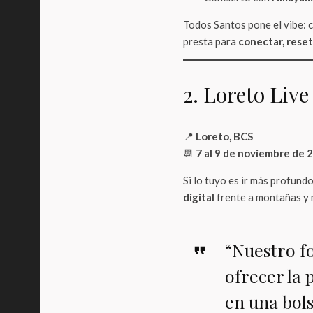
Todos Santos pone el vibe: c
presta para
conectar, reset
2. Loreto Liv
📍
Loreto, BCS
📆
7 al 9 de noviembre de 
Si lo tuyo es ir más profundo
digital
frente a montañas y m
“Nuestro fo
ofrecer la 
en una bols