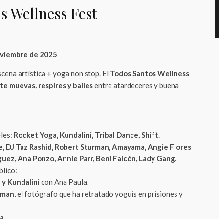
s Wellness Fest
noviembre de 2025
cena artística + yoga non stop. El
Todos Santos Wellness
te muevas, respires y bailes
entre atardeceres y buena
eles:
Rocket Yoga, Kundalini, Tribal Dance, Shift
.
e, DJ Taz Rashid, Robert Sturman, Amayama, Angie Flores
guez, Ana Ponzo, Annie Parr, Beni Falcón, Lady Gang
.
blico:
 y Kundalini
con Ana Paula.
rman
, el fotógrafo que ha retratado yoguis en prisiones y
a
.