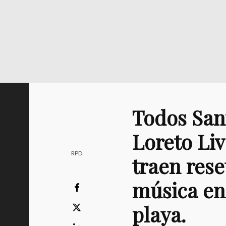
Todos Sant
Loreto Li
RPD
traen rese
música en
playa.