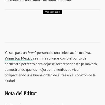
Ver también
Foodie
¿Match perfecto en un solo vaso? Cassava
Roots lanza el corazón que está
conquistando este San Valentín
Ya sea para un
break
personal o una celebración masiva,
Wingstop México
reafirma su lugar como el punto de
encuentro perfecto para dejarse sorprender esta primavera,
demostrando que los mejores momentos se viven
compartiendo una buena orden de alitas en el corazón de la
ciudad.
Nota del Editor