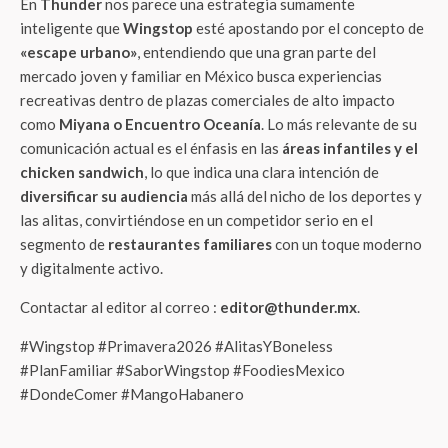
En
Thunder
nos parece una estrategia sumamente
inteligente que
Wingstop
esté apostando por el concepto de
«escape urbano»
, entendiendo que una gran parte del
mercado joven y familiar en México busca experiencias
recreativas dentro de plazas comerciales de alto impacto
como
Miyana o Encuentro Oceanía
. Lo más relevante de su
comunicación actual es el énfasis en las
áreas infantiles y el
chicken sandwich
, lo que indica una clara intención de
diversificar su audiencia
más allá del nicho de los deportes y
las alitas, convirtiéndose en un competidor serio en el
segmento de
restaurantes familiares
con un toque moderno
y digitalmente activo.
Contactar al editor al correo :
editor@thunder.mx
.
#Wingstop #Primavera2026 #AlitasYBoneless
#PlanFamiliar #SaborWingstop #FoodiesMexico
#DondeComer #MangoHabanero