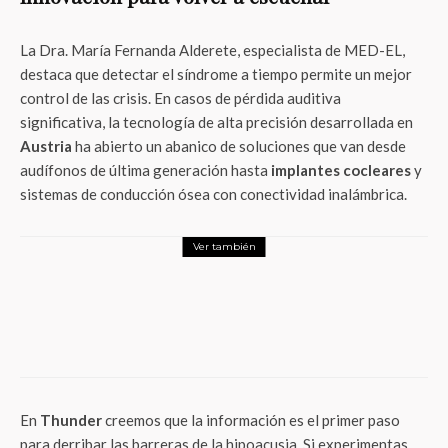
La Dra. María Fernanda Alderete, especialista de MED-EL,
destaca que detectar el síndrome a tiempo permite un mejor
control de las crisis
. En casos de pérdida auditiva
significativa, la tecnología de alta precisión desarrollada en
Austria
ha abierto un abanico de soluciones que van desde
audífonos de última generación hasta
implantes cocleares
y
sistemas de conducción ósea con conectividad inalámbrica
.
Ver también
Salud
Embarazo e infecciones silenciosas: el
riesgo oculto que puede afectar la
audición del bebé
En
Thunder
creemos que la información es el primer paso
para derribar las barreras de la hipoacusia. Si experimentas