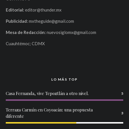
Editorial:
editor@thunder.mx
Publicidad:
mxtheguide@gmail.com
Mesa de Redacción:
nuevosiglomx@gmail.com
Cuauhtémoc; CDMX
LO MÁS TOP
Casa Fernanda, vive Tepoztlán a otro nivel.
5
Terraza Carmín en Coyoacán: una propuesta
3
diferente