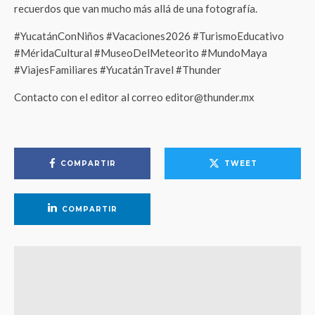
recuerdos que van mucho más allá de una fotografía.
#YucatánConNiños #Vacaciones2026 #TurismoEducativo
#MéridaCultural #MuseoDelMeteorito #MundoMaya
#ViajesFamiliares #YucatánTravel #Thunder
Contacto con el editor al correo editor@thunder.mx
COMPARTIR
TWEET
COMPARTIR