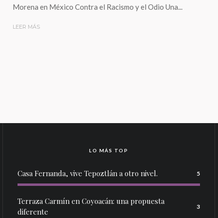
Morena en México Contra el Racismo y el Odio Una...
LEER MÁS
LO MÁS TOP
Casa Fernanda, vive Tepoztlán a otro nivel.
5
Terraza Carmín en Coyoacán: una propuesta
3
diferente