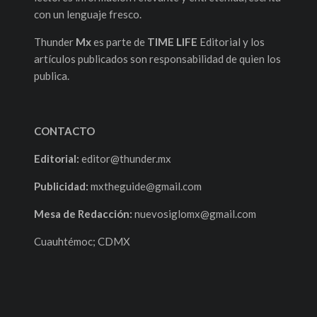
con un lenguaje fresco.
Thunder
Mx
es parte de
TIME LIFE
Editorial y los
artículos publicados son responsabilidad de quien los
publica.
CONTACTO
Editorial:
editor@thunder.mx
Publicidad:
mxtheguide@gmail.com
Mesa de Redacción:
nuevosiglomx@gmail.com
Cuauhtémoc; CDMX