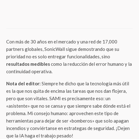
Laboratoria lanza «Activa tu carrera»: El
programa que prepara a las mujeres para
liderar en la era de la IA
Con más de 30 años en el mercado y una red de 17,000
partners globales, SonicWall sigue demostrando que su
prioridad no es solo entregar funcionalidades, sino
resultados medibles
como la reducción del error humano y la
continuidad operativa.
Nota del editor:
Siempre he dicho que la tecnología más útil
es la que nos quita de encima las tareas que nos dan flojera,
pero que son vitales. SAMI es precisamente eso: un
«asistente» que no se cansa y que siempre sabe dónde está el
problema. Mi consejo humano: aprovechen este tipo de
herramientas para dejar de ser «bomberos» que solo apagan
incendios y conviértanse en estrategas de seguridad. ¡Dejen
que la IA haga el trabajo pesado!