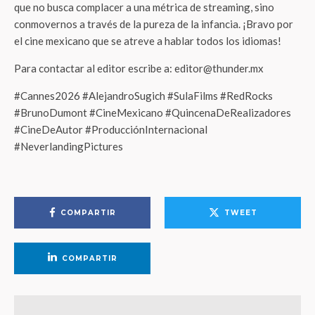
que no busca complacer a una métrica de streaming, sino
conmovernos a través de la pureza de la infancia. ¡Bravo por
el cine mexicano que se atreve a hablar todos los idiomas!
Para contactar al editor escribe a: editor@thunder.mx
#Cannes2026 #AlejandroSugich #SulaFilms #RedRocks
#BrunoDumont #CineMexicano #QuincenaDeRealizadores
#CineDeAutor #ProducciónInternacional
#NeverlandingPictures
COMPARTIR
TWEET
COMPARTIR