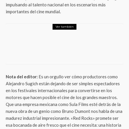
impulsando al talento nacional en los escenarios más
importantes del cine mundial.
Ver también
Entretenimiento
Rodrigo Guirao regresa a la pantalla: Todo
sobre el estreno de «La Encrucijada» en
ViX
Nota del editor:
Es un orgullo ver cómo productores como
Alejandro Sugich están dejando de ser simples espectadores
en los festivales internacionales para convertirse en los
motores que hacen posible el cine de los grandes maestros.
Que una empresa mexicana como Sula Films esté detrás de la
nueva obra de un genio como Bruno Dumont nos habla de una
madurez industrial impresionante. «Red Rocks» promete ser
esa bocanada de aire fresco que el cine necesita: una historia