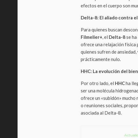
efectos en el cuerpo son mu
Delta-8: El aliado contra e
Para quienes buscan descone
Filmelier+
, el
Delta-8
se ha 
ofrece una relajación física
quienes sufren de ansiedad,
prácticamente nulo.
HHC: La evolución del bien
Por otro lado, el
HHC
ha lle
ser una molécula hidrogenada
ofrece un «subidón» mucho m
o reuniones sociales, propo
asociada al Delta-8.
Actuali