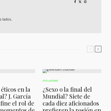
 lados.
Actualidad
éticos en la
¿Sexo o la final del
al? J. García
Mundial? Siete de
fine el rol de
cada diez aficionados
 momentos de
prefieren la pasión en