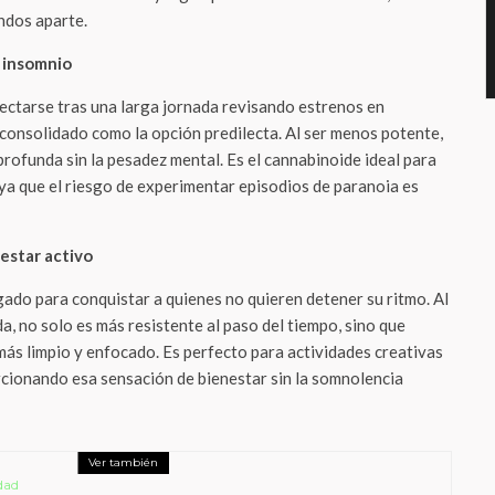
ndos aparte.
l insomnio
ctarse tras una larga jornada revisando estrenos en
consolidado como la opción predilecta. Al ser menos potente,
 profunda sin la pesadez mental.
Es el cannabinoide ideal para
 ya que el riesgo de experimentar episodios de paranoia es
estar activo
gado para conquistar a quienes no quieren detener su ritmo. Al
, no solo es más resistente al paso del tiempo, sino que
ás limpio y enfocado.
Es perfecto para actividades creativas
rcionando esa sensación de bienestar sin la somnolencia
Ver también
dad