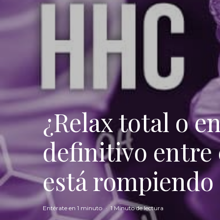
¿Relax total o e
definitivo entre
está rompiendo
Entérate en 1 minuto
·
1 Minuto de lectura