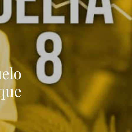
uelo
 que