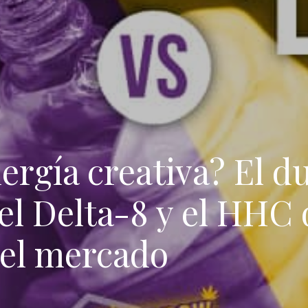
nergía creativa? El d
 el Delta-8 y el HHC
 el mercado