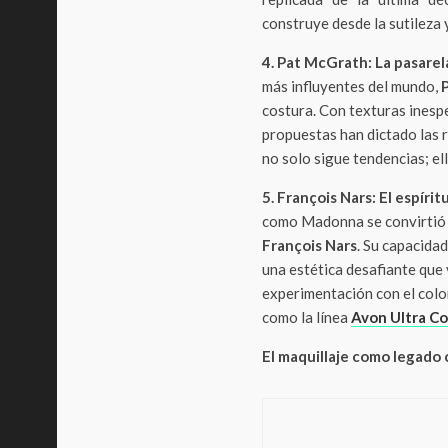
construye desde la sutileza 
4. Pat McGrath: La pasarel
más influyentes del mundo,
costura. Con texturas inesp
propuestas han dictado las r
no solo sigue tendencias; ell
5. François Nars: El espíri
como Madonna se convirtió en
François Nars
. Su capacida
una estética desafiante que 
experimentación con el colo
como la línea
Avon Ultra Co
El maquillaje como legado 
LifeStyl