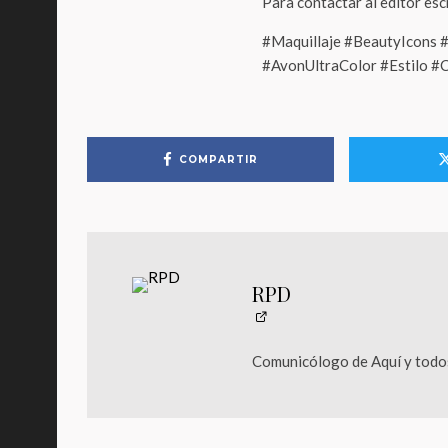
Para contactar al editor es
#Maquillaje #BeautyIcons
#AvonUltraColor #Estilo #
COMPARTIR
RPD
Comunicólogo de Aquí y todos