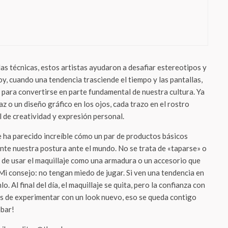
ado de alta costura? La moda sensorial
está conquistando las pasarelas (y tu
dar)
las técnicas, estos artistas ayudaron a desafiar estereotipos y
Hoy, cuando una tendencia trasciende el tiempo y las pantallas,
e para convertirse en parte fundamental de nuestra cultura. Ya
az o un diseño gráfico en los ojos, cada trazo en el rostro
l de creatividad y expresión personal.
 ha parecido increíble cómo un par de productos básicos
e nuestra postura ante el mundo. No se trata de «taparse» o
 de usar el maquillaje como una armadura o un accesorio que
Mi consejo: no tengan miedo de jugar. Si ven una tendencia en
o. Al final del día, el maquillaje se quita, pero la confianza con
ués de experimentar con un look nuevo, eso se queda contigo
obar!