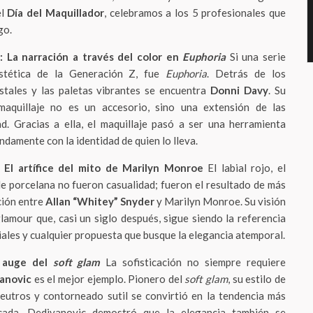
el
Día del Maquillador
, celebramos a los 5 profesionales que
go.
: La narración a través del color en
Euphoria
Si una serie
estética de la Generación Z, fue
Euphoria
. Detrás de los
istales y las paletas vibrantes se encuentra
Donni Davy
. Su
aquillaje no es un accesorio, sino una extensión de las
d. Gracias a ella, el maquillaje pasó a ser una herramienta
damente con la identidad de quien lo lleva.
: El artífice del mito de Marilyn Monroe
El labial rojo, el
de porcelana no fueron casualidad; fueron el resultado de más
ción entre
Allan “Whitey” Snyder
y Marilyn Monroe. Su visión
lamour que, casi un siglo después, sigue siendo la referencia
ales y cualquier propuesta que busque la elegancia atemporal.
l auge del
soft glam
La sofisticación no siempre requiere
anovic
es el mejor ejemplo. Pionero del
soft glam
, su estilo de
neutros y contorneado sutil se convirtió en la tendencia más
écada. Dedivanovic demostró que la elegancia también se