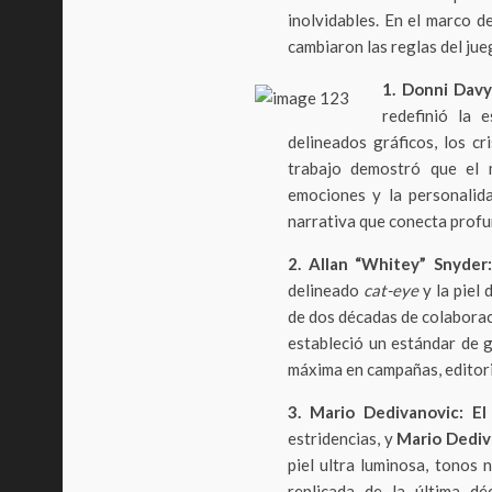
inolvidables. En el marco d
cambiaron las reglas del jue
1. Donni Davy
redefinió la 
delineados gráficos, los cr
trabajo demostró que el m
emociones y la personalida
narrativa que conecta profun
2. Allan “Whitey” Snyder
delineado
cat-eye
y la piel 
de dos décadas de colabora
estableció un estándar de g
máxima en campañas, editori
3. Mario Dedivanovic: E
estridencias, y
Mario Dediv
piel ultra luminosa, tonos 
replicada de la última d