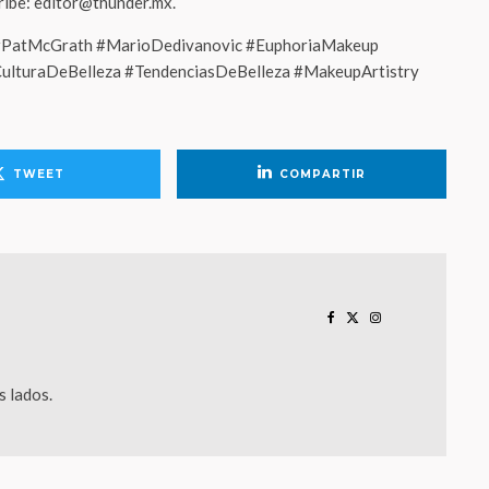
cribe: editor@thunder.mx.
 #PatMcGrath #MarioDedivanovic #EuphoriaMakeup
CulturaDeBelleza #TendenciasDeBelleza #MakeupArtistry
TWEET
COMPARTIR
 lados.