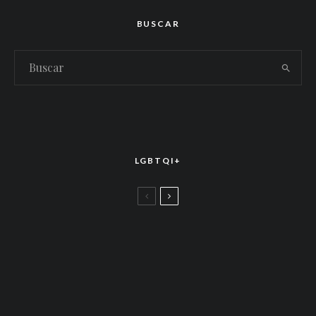
BUSCAR
LGBTQI+
LGBTTIQ+
El arte de la corona latina: World of Wonder
celebró el estreno mundial de «Drag Race
México – Latina Royale» en la CDMX
LGBTTIQ+