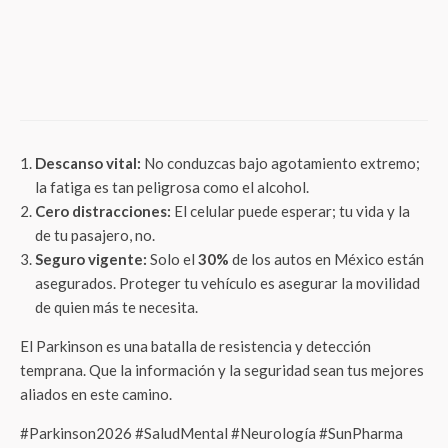
Salud
El eje intestino-cerebro y la reducción de
grasa visceral: La microbiota se consolida
como el nuevo pilar del bienestar integral
Descanso vital:
No conduzcas bajo agotamiento extremo;
la fatiga es tan peligrosa como el alcohol.
Cero distracciones:
El celular puede esperar; tu vida y la
de tu pasajero, no.
Seguro vigente:
Solo el
30%
de los autos en México están
asegurados. Proteger tu vehículo es asegurar la movilidad
de quien más te necesita.
El Parkinson es una batalla de resistencia y detección
temprana. Que la información y la seguridad sean tus mejores
aliados en este camino.
#Parkinson2026 #SaludMental #Neurología #SunPharma