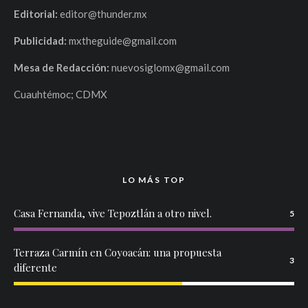
Editorial:
editor@thunder.mx
Publicidad:
mxtheguide@gmail.com
Mesa de Redacción:
nuevosiglomx@gmail.com
Cuauhtémoc; CDMX
LO MÁS TOP
Casa Fernanda, vive Tepoztlán a otro nivel.
5
Terraza Carmín en Coyoacán: una propuesta
3
diferente