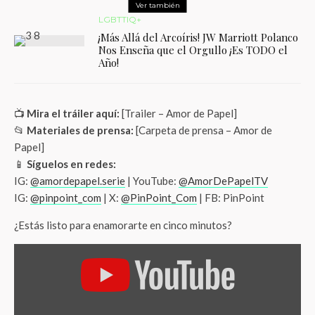
Ver también
LGBTTIQ+
¡Más Allá del Arcoíris! JW Marriott Polanco
Nos Enseña que el Orgullo ¡Es TODO el
Año!
📺
Mira el tráiler aquí:
[Trailer – Amor de Papel]
📂
Materiales de prensa:
[Carpeta de prensa – Amor de
Papel]
📱
Síguelos en redes:
IG:
@amordepapel.serie
| YouTube:
@AmorDePapelTV
IG:
@pinpoint_com
| X:
@PinPoint_Com
| FB: PinPoint
¿Estás listo para enamorarte en cinco minutos?
MOSTRAR «🌈 AMOR DE PAPEL | TRÁILER OFICIAL | SERIE WEB LGBTQ+ 2025» 