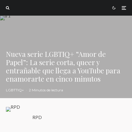
Nueva serie LGBTIQ+ “Amor de
Papel”: La serie corta, queer y
entrañable que llega a YouTube para
enamorarte en cinco minutos
LGBTTIQ+
·
2 Minutos de lectura
RPD