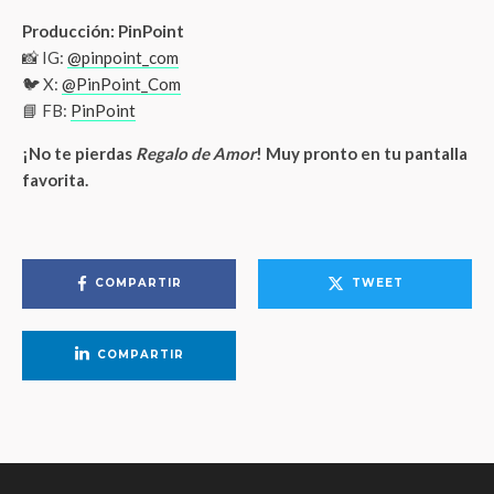
Producción: PinPoint
📸 IG:
@pinpoint_com
🐦 X:
@PinPoint_Com
📘 FB:
PinPoint
¡No te pierdas
Regalo de Amor
! Muy pronto en tu pantalla
favorita.
COMPARTIR
TWEET
COMPARTIR