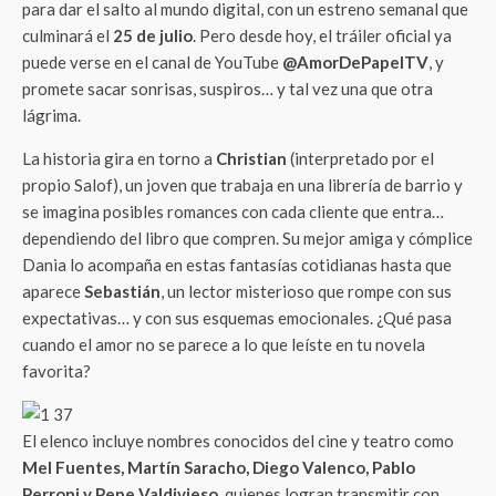
para dar el salto al mundo digital, con un estreno semanal que
culminará el
25 de julio
. Pero desde hoy, el tráiler oficial ya
puede verse en el canal de YouTube
@AmorDePapelTV
, y
promete sacar sonrisas, suspiros… y tal vez una que otra
lágrima.
La historia gira en torno a
Christian
(interpretado por el
propio Salof), un joven que trabaja en una librería de barrio y
se imagina posibles romances con cada cliente que entra…
dependiendo del libro que compren. Su mejor amiga y cómplice
Dania lo acompaña en estas fantasías cotidianas hasta que
aparece
Sebastián
, un lector misterioso que rompe con sus
expectativas… y con sus esquemas emocionales. ¿Qué pasa
cuando el amor no se parece a lo que leíste en tu novela
favorita?
El elenco incluye nombres conocidos del cine y teatro como
Mel Fuentes, Martín Saracho, Diego Valenco, Pablo
Perroni y Pepe Valdivieso
, quienes logran transmitir con