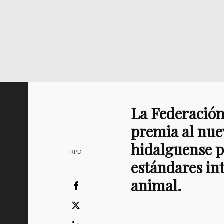
La Federació
premia al nuev
hidalguense po
RPD
estándares in
animal.