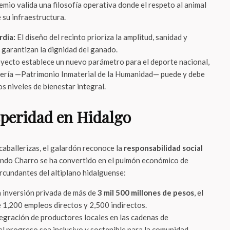
mio valida una filosofía operativa donde el respeto al animal
 su infraestructura.
rdia:
El diseño del recinto prioriza la amplitud, sanidad y
garantizan la dignidad del ganado.
yecto establece un nuevo parámetro para el deporte nacional,
ería —Patrimonio Inmaterial de la Humanidad— puede y debe
os niveles de bienestar integral.
peridad en Hidalgo
 caballerizas, el galardón reconoce la
responsabilidad social
ndo Charro se ha convertido en el pulmón económico de
ircundantes del altiplano hidalguense:
 inversión privada de más de
3 mil 500 millones de pesos
, el
1,200 empleos directos y 2,500 indirectos.
egración de productores locales en las cadenas de
l progreso sea inclusivo y sostenible para la comunidad.