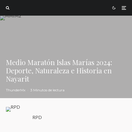
Medio Maratón Islas Marías 2024:
Deporte, Naturaleza e Historia en
Nayarit
ThunderMx
·
3 Minutos de lectura
RPD