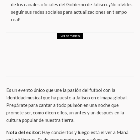
de los canales oficiales del
Gobierno de Jalisco
. ¡No olvides
seguir sus redes sociales para actualizaciones en tiempo
real!
Ver también
Entretenimiento
“Sedientos”: La juventud, la memoria y la
búsqueda de sentido llegan al Teatro La
Capilla
Es un evento único que une la pasión del futbol con la
identidad musical que ha puesto a Jalisco en el mapa global.
Prepárate para cantar a todo pulmón en una noche que
promete ser, como dicen ellos, un antes y un después en la
cultura popular de nuestra tierra.
Nota del editor:
Hay conciertos y luego está el ver a Maná
en La Minerva. Es de esos eventos que, si vives en