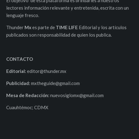
El objetivo de esta plataforma es brindarles a nuestros
lectores información relevante y entretenida, escrita con un
lenguaje fresco.
Thunder
Mx
es parte de
TIME LIFE
Editorial y los artículos
publicados son responsabilidad de quien los publica.
CONTACTO
Editorial:
editor@thunder.mx
Publicidad:
mxtheguide@gmail.com
Mesa de Redacción:
nuevosiglomx@gmail.com
Cuauhtémoc; CDMX