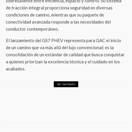
sobresaliente entre eficiencia, espacio y control. Su sistema
de tracción integral proporciona seguridad en diversas
condiciones de camino, mientras que su paquete de
conectividad avanzada responde a las necesidades del
conductor contemporáneo.
El lanzamiento del GS7 PHEV representa para GAC el inicio
de un camino que va más allá del lujo convencional; es la
consolidación de un estándar de calidad que busca conquistar
a quienes priorizan la excelencia técnica y el cuidado en los
acabados.
Ver también
LifeStyle
Denim convertido en arte: Levi’s®
transforma la mezclilla en tulipanes
sostenibles durante Art Week