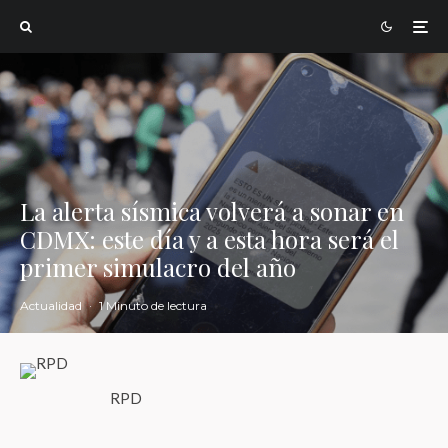
La alerta sísmica volverá a sonar en
CDMX: este día y a esta hora será el
primer simulacro del año
Actualidad
·
1 Minuto de lectura
RPD