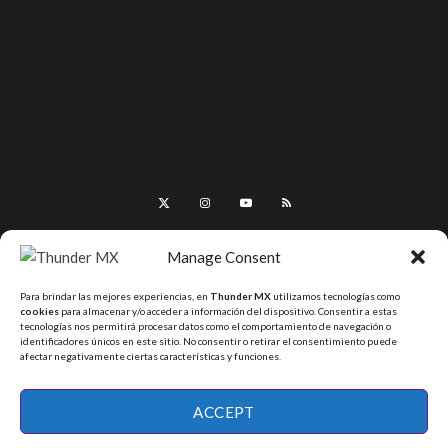
Manage Consent
Para brindar las mejores experiencias, en
Thunder MX
utilizamos tecnologías como
cookies
para almacenar y/o acceder a información del dispositivo. Consentir a estas
tecnologías nos permitirá procesar datos como el comportamiento de navegación o
identificadores únicos en este sitio. No consentir o retirar el consentimiento puede
afectar negativamente ciertas características y funciones.
All Rights Reserved - ThunderMX 2025
ACCEPT